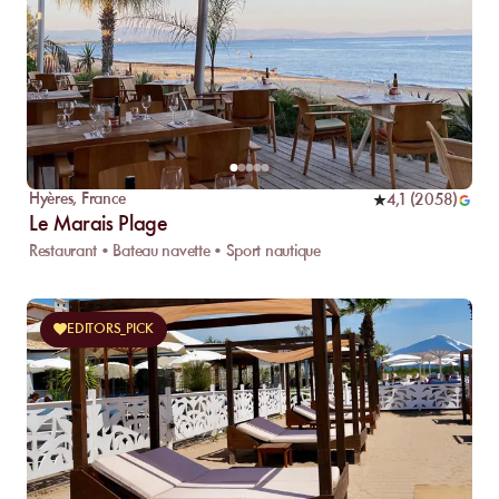
Hyères
,
France
4,1
(
2058
)
Le Marais Plage
Restaurant • Bateau navette • Sport nautique
EDITORS_PICK