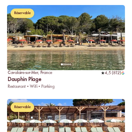
Réservable
Cavalaire-sur-Mer
,
France
4,5
(
812
)
Dauphin Plage
Restaurant • Wifi • Parking
Réservable