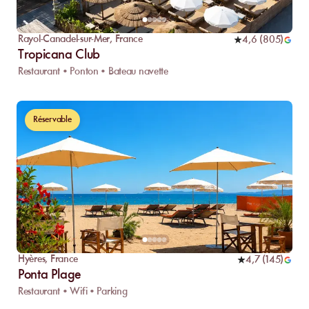
Rayol-Canadel-sur-Mer
,
France
4,6
(
805
)
Tropicana Club
Restaurant • Ponton • Bateau navette
Réservable
Hyères
,
France
4,7
(
145
)
Ponta Plage
Restaurant • Wifi • Parking