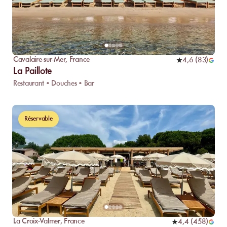
Cavalaire-sur-Mer
,
France
4,6
(
83
)
La Paillote
Restaurant • Douches • Bar
Réservable
La Croix-Valmer
,
France
4,4
(
458
)