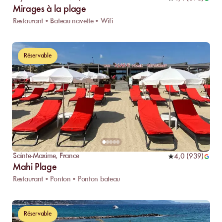
Mirages à la plage
Restaurant • Bateau navette • Wifi
Réservable
Sainte-Maxime
,
France
4,0
(
939
)
Mahi Plage
Restaurant • Ponton • Ponton bateau
Réservable