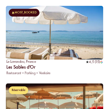
MOST_BOOKED
Le Lavandou
,
France
4,5
(
15
)
Les Sables d'Or
Restaurant • Parking • Vestiaire
Réservable