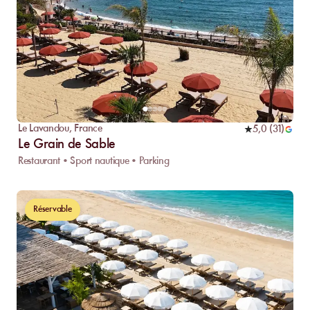
Le Lavandou
,
France
5,0
(
31
)
Le Grain de Sable
Restaurant • Sport nautique • Parking
Réservable