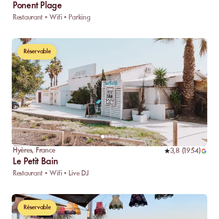
Ponent Plage
Restaurant • Wifi • Parking
Réservable
Hyères
,
France
3,8
(
1954
)
Le Petit Bain
Restaurant • Wifi • Live DJ
Réservable