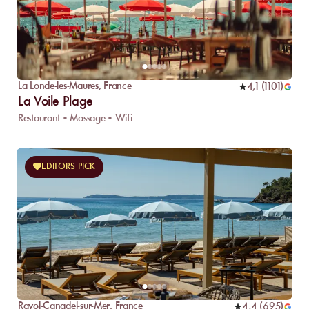
La Londe-les-Maures
,
France
4,1
(
1101
)
La Voile Plage
Restaurant • Massage • Wifi
EDITORS_PICK
Rayol-Canadel-sur-Mer
,
France
4,4
(
695
)