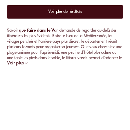
Voir plus de résultats
Savoir
que faire dans le Var
demande de regarder au-delà des
itinéraires les plus évidents. Entre le bleu de la Méditerranée, les
villages perchés et l’arrière-pays plus discret, le département réunit
plusieurs formats pour organiser sa journée. Que vous cherchiez une
plage animée pour l’après-midi, une piscine d’hôtel plus calme ou
une table les pieds dans le sable, le littoral varois permet d’adapter le
Voir plus
programme selon votre envie du moment.
Sur MySunbed, la question n’est plus seulement de savoir quoi visiter,
mais de choisir comment organiser votre journée. Du golfe de Saint-
Tropez aux criques et roches rouges de l’Estérel, en passant par la
douceur de Bandol, la plateforme rassemble une sélection d’adresses
pour se baigner, déjeuner et se reposer dans un cadre soigné, avec
des options claires et réservables selon les disponibilités affichées.
Plage aménagée ou piscine d’hôtel : définir sa
journée
L’activité principale dans le Var tourne souvent autour de l’eau, mais