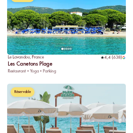
Le Lavandou
,
France
4,4
(
638
)
Les Canetons Plage
Restaurant • Yoga • Parking
Réservable