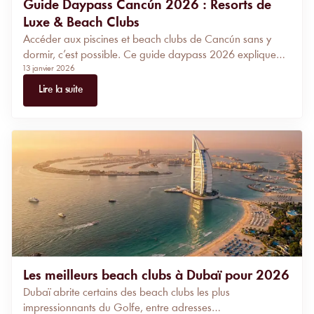
Guide Daypass Cancún 2026 : Resorts de
Luxe & Beach Clubs
Accéder aux piscines et beach clubs de Cancún sans y
dormir, c’est possible. Ce guide daypass 2026 explique
13 janvier 2026
quand y aller, quoi choisir selon votre profil et comment
éviter les plages touchées par les sargasses, tout en
Lire la suite
profitant des meilleurs resorts.
Les meilleurs beach clubs à Dubaï pour 2026
Dubaï abrite certains des beach clubs les plus
impressionnants du Golfe, entre adresses