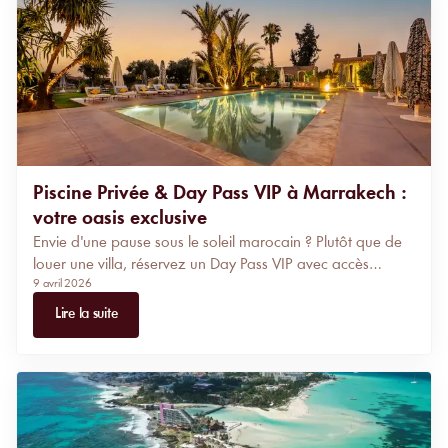
Piscine Privée & Day Pass VIP à Marrakech :
votre oasis exclusive
Envie d'une pause sous le soleil marocain ? Plutôt que de
louer une villa, réservez un Day Pass VIP avec accès
9 avril 2026
privatif à Marrakech. Profitez d'une cabana réservée, d'un
service premium et d'un espace exclusif pour une journée
Lire la suite
parfaite sans avoir à réserver de chambre.