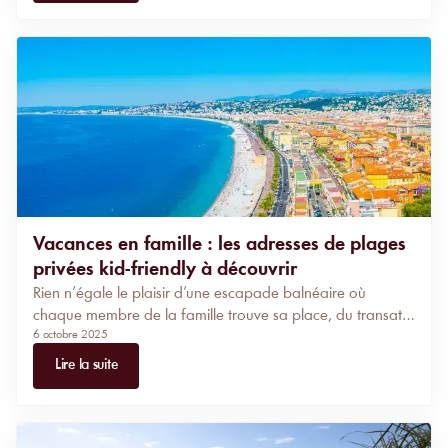
région.
Vacances en famille : les adresses de plages
privées kid-friendly à découvrir
Rien n’égale le plaisir d’une escapade balnéaire où
chaque membre de la famille trouve sa place, du transat
6 octobre 2025
moelleux aux menus enfants servis en terrasse sur le sable.
Lire la suite