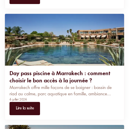
inclus et réservez votre accès à la journée en toute
simplicité.
Day pass piscine à Marrakech : comment
choisir le bon accès à la journée ?
Marrakech offre mille façons de se baigner : bassin de
riad au calme, parc aquatique en famille, ambiance
6 juillet 2026
festive en pool club, luxe d'un palace ou évasion dans le
désert d'Agafay. Ce guide vous aide à choisir et réserver
Lire la suite
le day pass piscine idéal selon vos envies, sans louer de
chambre.