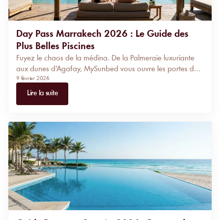
Day Pass Marrakech 2026 : Le Guide des
Plus Belles Piscines
Fuyez le chaos de la médina. De la Palmeraie luxuriante
aux dunes d'Agafay, MySunbed vous ouvre les portes des
9 février 2026
piscines les plus exclusives de Marrakech. Évitez les pièges
logistiques et profitez de bassins chauffés ou d'oasis de
Lire la suite
fraîcheur. Le guide stratégique pour votre Day Pass 2026.