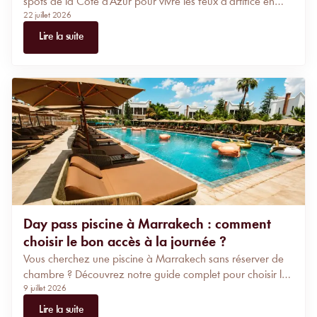
spots de la Côte d'Azur pour vivre les feux d'artifice en
22 juillet 2026
bord de mer. Voici les plages privées à privilégier pour
réserver une soirée, un dîner ou un transat face au
Lire la suite
spectacle.
Day pass piscine à Marrakech : comment
choisir le bon accès à la journée ?
Vous cherchez une piscine à Marrakech sans réserver de
chambre ? Découvrez notre guide complet pour choisir le
9 juillet 2026
day pass idéal : transat au calme, pool club festif, spa de
luxe ou évasion à Agafay. Comparez les prix, les services
Lire la suite