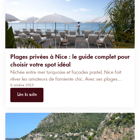
Plages privées à Nice : le guide complet pour
choisir votre spot idéal
Nichée entre mer turquoise et façades pastel, Nice fait
rêver les amateurs de farniente chic. Avec ses plages
6 octobre 2025
privées à Nice impeccables et son ambiance élégante, la
ville propose une alternative raffinée aux traditionnelles
Lire la suite
plages publiques.