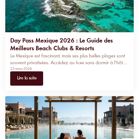
Day Pass Mexique 2026 : Le Guide des
Meilleurs Beach Clubs & Resorts
Le Mexique est fascinant, mais ses plus belles plages sont
souvent privatisées. Accédez au luxe sans dormir à l'hôtel :
23 mars 2026
du Mandala Beach à Cancún aux clubs bohèmes de
Tulum, voici le guide stratégique MySunbed pour maîtriser
Lire la suite
votre journée All-Inclusive ou Lifestyle.