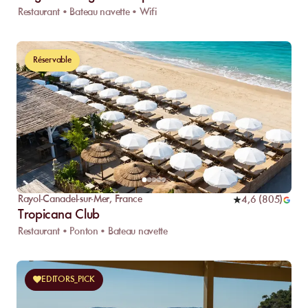
Restaurant • Bateau navette • Wifi
Réservable
Rayol-Canadel-sur-Mer
,
France
4,6
(
805
)
Tropicana Club
Restaurant • Ponton • Bateau navette
EDITORS_PICK