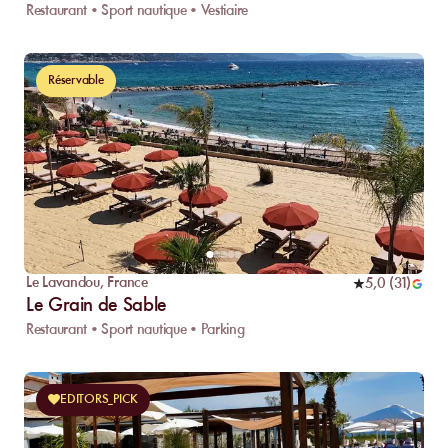
Restaurant • Sport nautique • Vestiaire
Réservable
Le Lavandou
,
France
5,0
(
31
)
Le Grain de Sable
Restaurant • Sport nautique • Parking
EDITORS_PICK