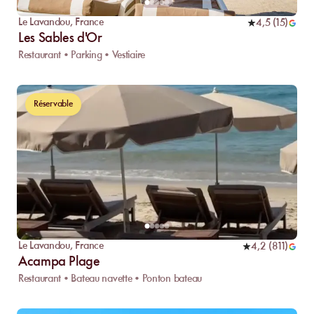
Le Lavandou
,
France
4,5
(
15
)
Les Sables d'Or
Restaurant • Parking • Vestiaire
Réservable
Le Lavandou
,
France
4,2
(
811
)
Acampa Plage
Restaurant • Bateau navette • Ponton bateau