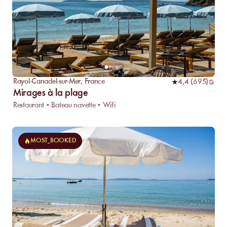
Rayol-Canadel-sur-Mer
,
France
4,4
(
695
)
Mirages à la plage
Restaurant • Bateau navette • Wifi
MOST_BOOKED