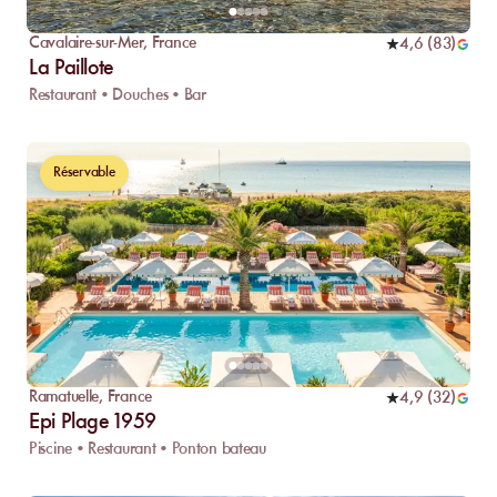
Cavalaire-sur-Mer
,
France
4,6
(
83
)
La Paillote
Restaurant • Douches • Bar
Réservable
Ramatuelle
,
France
4,9
(
32
)
Epi Plage 1959
Piscine • Restaurant • Ponton bateau