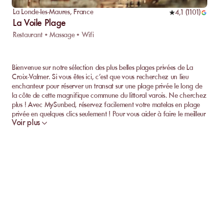
La Londe-les-Maures
,
France
4,1
(
1101
)
La Voile Plage
Restaurant • Massage • Wifi
Bienvenue sur notre sélection des plus belles plages privées de La
Croix-Valmer. Si vous êtes ici, c’est que vous recherchez un lieu
enchanteur pour réserver un transat sur une plage privée le long de
la côte de cette magnifique commune du littoral varois. Ne cherchez
plus ! Avec MySunbed, réservez facilement votre matelas en plage
privée en quelques clics seulement ! Pour vous aider à faire le meilleur
Voir plus
choix, voici notre sélection des meilleures plages privées de La Croix-
Valmer, ainsi que nos recommandations d'activités touristiques à ne
pas manquer lors de votre séjour dans ce petit coin de paradis.
Découvrez les meilleures plages privées de La
Croix-Valmer
Commençons par explorer ensemble les joyaux des plages privées à
La Croix-Valmer.
Plage de Gigaro La plage privée de Gigaro vous offre une