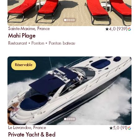
Sainte-Maxime
,
France
4,0
(
939
)
Mahi Plage
Restaurant • Ponton • Ponton bateau
Réservable
Le Lavandou
,
France
5,0
(
91
)
Private Yacht & Bed