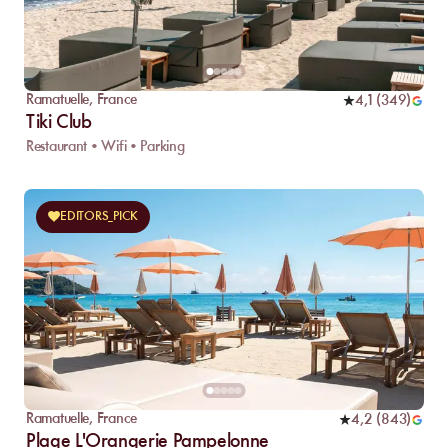
Ramatuelle
,
France
4,1
(
349
)
Tiki Club
Restaurant • Wifi • Parking
EDITORS_PICK
Ramatuelle
,
France
4,2
(
843
)
Plage L'Orangerie Pampelonne