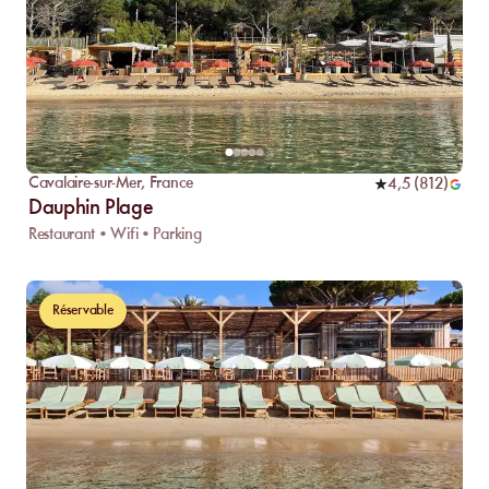
Cavalaire-sur-Mer
,
France
4,5
(
812
)
Dauphin Plage
Restaurant • Wifi • Parking
Réservable