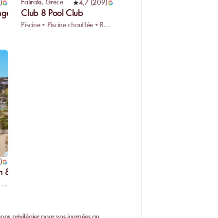
Faliraki
,
Grèce
)
4,7
(
209
)
ge Pool
Club 8 Pool Club
Piscine • Piscine chauffée • Restaurant
)
rn & Beach
Restaurant • Ponton bateau • Massage
gions privilégier pour vos journées au