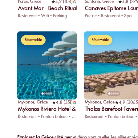
Paros
,
Grèce
Santorin
,
Grèce
4,2
(
108
)
4,8
(
375
Avant Mar - Beach Rituals
Canaves Epitome Loun
Restaurant • Wifi • Parking
Piscine • Restaurant • Spa
Réservable
Réservable
Mykonos
,
Grèce
Mykonos
,
Grèce
4,8
(
351
)
4,9
(
3065
Mykonos Riviera Hotel & SPA
Thalas Barefoot Tave
Restaurant • Ponton bateau • Spa
Explorez la Grèce côté mer
et découvrez quelles îles, villes et ré