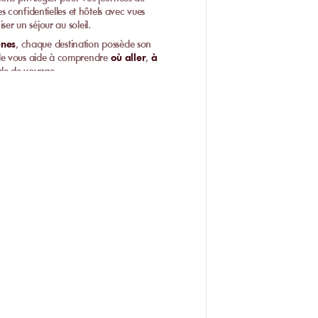
es confidentielles et hôtels avec vues
ser un séjour au soleil.
ènes
, chaque destination possède son
ide vous aide à comprendre
où aller
,
à
yle de voyage.
re ?
erie de qualité
et
cadres naturels
ercher la fête, le farniente, les paysages
.
ème
rintemps au début de l’automne
lles ou voyageurs premium
re très orientée lifestyle et beach clubs.