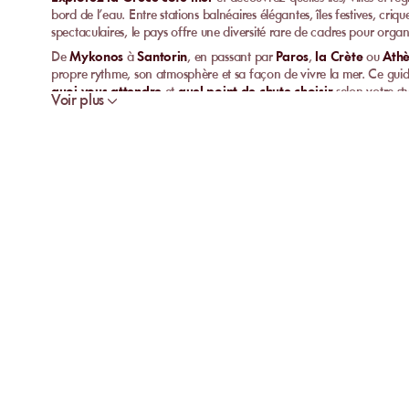
bord de l’eau. Entre stations balnéaires élégantes, îles festives, criqu
spectaculaires, le pays offre une diversité rare de cadres pour organi
De
Mykonos
à
Santorin
, en passant par
Paros
,
la Crète
ou
Ath
propre rythme, son atmosphère et sa façon de vivre la mer. Ce gu
quoi vous attendre
et
quel point de chute choisir
selon votre st
Voir plus
Pourquoi choisir la Grèce pour un séjour balnéai
La Grèce combine
climat méditerranéen
,
îles iconiques
,
hôtell
spectaculaires
. C’est une destination qui permet aussi bien de rech
grandioses ou une atmosphère plus exclusive, selon la région choisie
Une grande diversité de régions
adaptées à toutes les envies
Des établissements variés
entre luxe, nature et simplicité boh
Une saison longue
et particulièrement agréable de la fin du p
Des expériences adaptées
aux couples, groupes d’amis, fami
Les grands styles de séjours en Grèce
Îles festives & beach lifestyle
Certaines îles grecques, en particulier
Mykonos
, concentrent une off