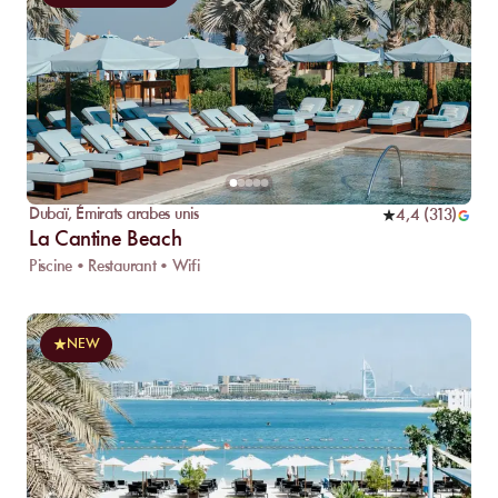
Dubaï
,
Émirats arabes unis
4,4
(
313
)
La Cantine Beach
Piscine • Restaurant • Wifi
NEW