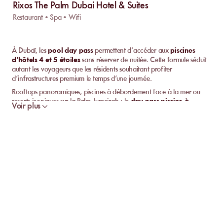
Rixos The Palm Dubai Hotel & Suites
Restaurant • Spa • Wifi
À Dubaï, les
pool day pass
permettent d’accéder aux
piscines
d’hôtels 4 et 5 étoiles
sans réserver de nuitée. Cette formule séduit
autant les voyageurs que les résidents souhaitant profiter
d’infrastructures premium le temps d’une journée.
Rooftops panoramiques, piscines à débordement face à la mer ou
resorts iconiques sur la Palm Jumeirah : le
day pass piscine à
Voir plus
Dubaï
offre une alternative flexible à l’hébergement traditionnel.
Où trouver les meilleurs pool day pass à Dubaï ?
Les établissements proposant un
pool day pass
se situent
principalement dans trois zones :
Palm Jumeirah :
Resorts emblématiques avec piscines à
débordement et accès plage privée.
Dubai Marina :
Hôtels modernes avec vues panoramiques et
ambiance dynamique.
Downtown Dubai :
Piscines rooftop avec vue sur skyline et Burj