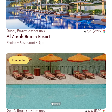
Dubaï
,
Émirats arabes unis
4,6
(
2212
)
Al Zorah Beach Resort
Piscine • Restaurant • Spa
Réservable
Dubaï
,
Émirats arabes unis
4,4
(
1130
)