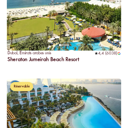
Dubaï
,
Émirats arabes unis
4,4
(
6038
)
Sheraton Jumeirah Beach Resort
Réservable