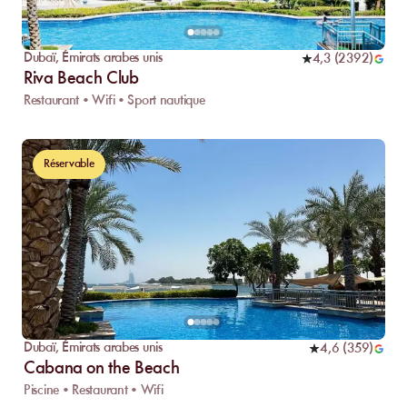
Dubaï
,
Émirats arabes unis
4,3
(
2392
)
Riva Beach Club
Restaurant • Wifi • Sport nautique
Réservable
Dubaï
,
Émirats arabes unis
4,6
(
359
)
Cabana on the Beach
Piscine • Restaurant • Wifi