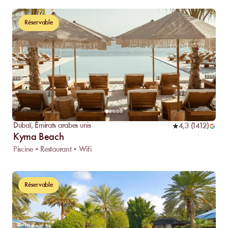
Réservable
Dubaï
,
Émirats arabes unis
4,3
(
1412
)
Kyma Beach
Piscine • Restaurant • Wifi
Réservable