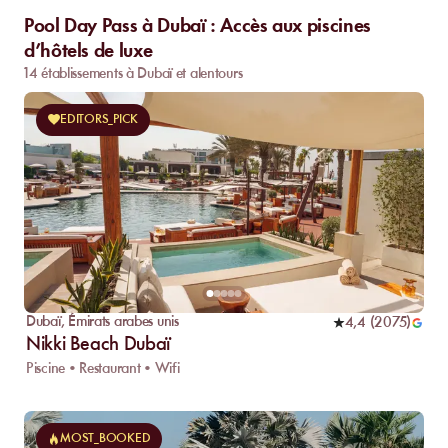
Pool Day Pass à Dubaï : Accès aux piscines
d’hôtels de luxe
14 établissements à Dubaï et alentours
EDITORS_PICK
Dubaï
,
Émirats arabes unis
4,4
(
2075
)
Nikki Beach Dubaï
Piscine • Restaurant • Wifi
MOST_BOOKED