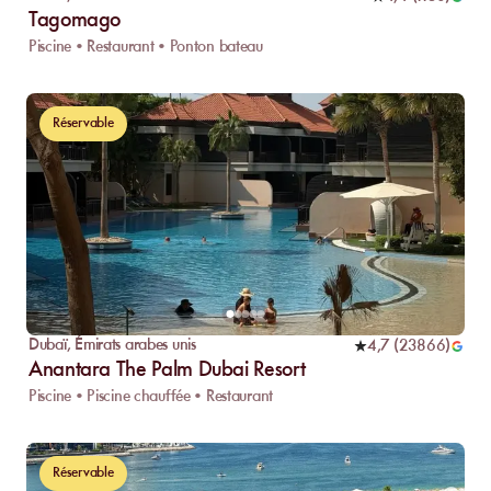
Tagomago
Piscine • Restaurant • Ponton bateau
Réservable
Dubaï
,
Émirats arabes unis
4,7
(
23866
)
Anantara The Palm Dubai Resort
Piscine • Piscine chauffée • Restaurant
Réservable