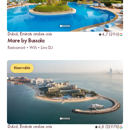
Dubaï
,
Émirats arabes unis
4,7
(
296
)
Mare by Bussola
Restaurant • Wifi • Live DJ
Réservable
Dubaï
,
Émirats arabes unis
4,8
(
12978
)