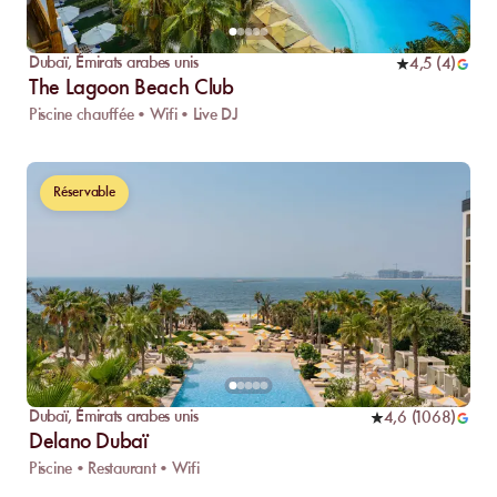
Dubaï
,
Émirats arabes unis
4,5
(
4
)
The Lagoon Beach Club
Piscine chauffée • Wifi • Live DJ
Réservable
Dubaï
,
Émirats arabes unis
4,6
(
1068
)
Delano Dubaï
Piscine • Restaurant • Wifi