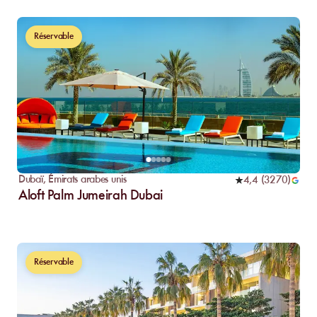
Réservable
Dubaï
,
Émirats arabes unis
4,4
(
3270
)
Aloft Palm Jumeirah Dubai
Réservable