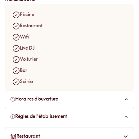
souhaitent passer la journée dans un cadre structuré,
confortable et élégant au bord de l’eau.
Piscine
Restaurant
Wifi
Live DJ
Voiturier
Bar
Soirée
Horaires d'ouverture
Règles de l'établissement
Restaurant