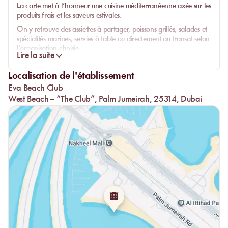
La carte met à l’honneur une cuisine méditerranéenne axée sur les
produits frais et les saveurs estivales.
On y retrouve des assiettes à partager, poissons grillés, salades et
spécialités marines, servies à table ou directement au transat selon
l’organisation choisie.
Lire la suite
Le bar complète l’expérience avec des cocktails maison, des rosés
et une sélection de boissons adaptées aux longues journées au
Localisation de l'établissement
soleil.
Eva Beach Club
West Beach – “The Club”, Palm Jumeirah, 25314, Dubai