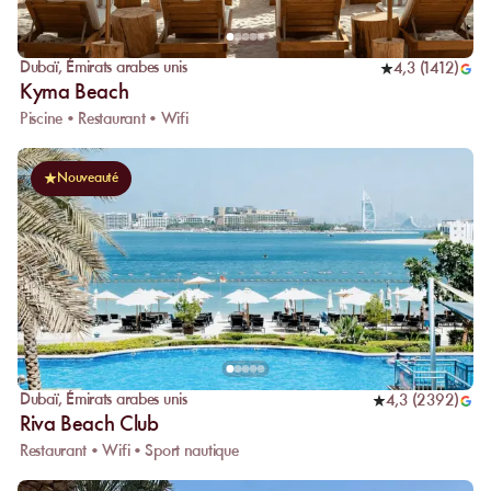
Dubaï
,
Émirats arabes unis
4,3
(
1412
)
Kyma Beach
Piscine • Restaurant • Wifi
Nouveauté
Dubaï
,
Émirats arabes unis
4,3
(
2392
)
Riva Beach Club
Restaurant • Wifi • Sport nautique