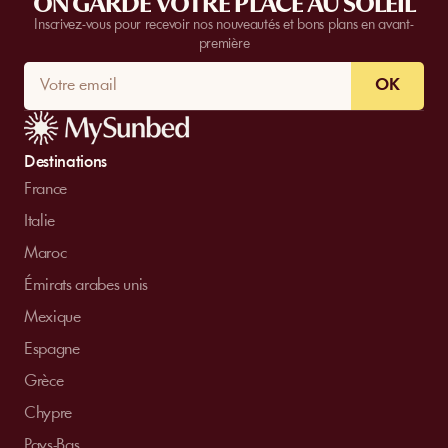
ON GARDE VOTRE PLACE AU SOLEIL
Inscrivez-vous pour recevoir nos nouveautés et bons plans en avant-
première
OK
Destinations
France
Italie
Maroc
Émirats arabes unis
Mexique
Espagne
Grèce
Chypre
Pays-Bas