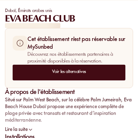
Dubaï
,
Émirats arabes unis
EVA BEACH CLUB
Cet établissement n'est pas réservable sur
MySunbed
Découvrez nos établissements partenaires à
proximité disponibles à la réservation.
Voir les alternatives
À propos de l'établissement
Situé sur
Palm West Beach
, sur la célèbre
Palm Jumeirah
,
Eva
Beach House Dubaï
propose une expérience complète de
plage privée
avec transats et restaurant d’inspiration
méditerranéenne.
Face au
Lire la suite
Golfe Persique
et avec une vue dégagée vers la
skyline de
Dubai Marina
, l’établissement s’adresse à ceux qui
Installations