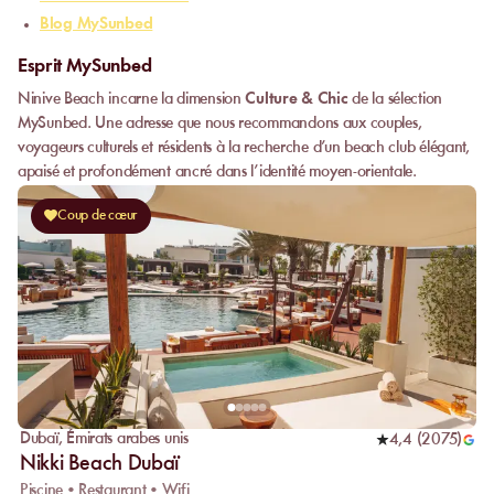
Blog MySunbed
Esprit MySunbed
Ninive Beach incarne la dimension
Culture & Chic
de la sélection
MySunbed. Une adresse que nous recommandons aux couples,
voyageurs culturels et résidents à la recherche d’un beach club élégant,
apaisé et profondément ancré dans l’identité moyen-orientale.
Coup de cœur
Dubaï
,
Émirats arabes unis
4,4
(
2075
)
Nikki Beach Dubaï
Piscine • Restaurant • Wifi