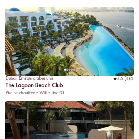
Dubaï
,
Émirats arabes unis
4,5
(
4
)
The Lagoon Beach Club
Piscine chauffée • Wifi • Live DJ