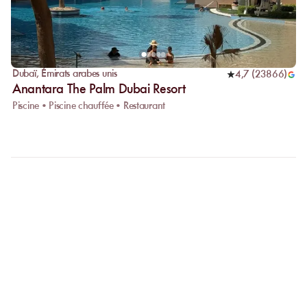
Dubaï
,
Émirats arabes unis
4,7
(
23866
)
Anantara The Palm Dubai Resort
Piscine • Piscine chauffée • Restaurant
FAQ
CLARIFIONS VOS
QUESTIONS