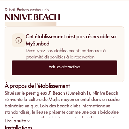
Dubaï
,
Émirats arabes unis
NINIVE BEACH
Cet établissement n'est pas réservable sur
MySunbed
Découvrez nos établissements partenaires à
proximité disponibles à la réservation.
Voir les alternatives
À propos de l'établissement
Situé sur le prestigieux
J1 Beach
(Jumeirah 1),
Ninive Beach
réinvente la culture du
Majlis moyen-oriental
dans un cadre
balnéaire unique. Loin des beach clubs internationaux
standardisés, le lieu se présente comme une
oasis bédouine
contemporaine
, mêlant héritage culturel et élégance côtière.
Lire la suite
L’expérience est pensée comme un voyage à travers l’histoire
Installations