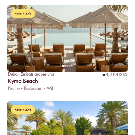
Réservable
Dubaï
,
Émirats arabes unis
4,3
(
1412
)
Kyma Beach
Piscine • Restaurant • Wifi
Réservable