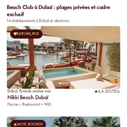
Beach Club à Dubaï : plages privées et cadre
exclusif
14 établissements à Dubaï et alentours
EDITORS_PICK
Dubaï
,
Émirats arabes unis
4,4
(
2075
)
Nikki Beach Dubaï
Piscine • Restaurant • Wifi
MOST_BOOKED