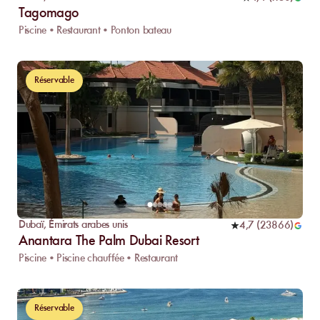
Tagomago
Piscine • Restaurant • Ponton bateau
Réservable
Dubaï
,
Émirats arabes unis
4,7
(
23866
)
Anantara The Palm Dubai Resort
Piscine • Piscine chauffée • Restaurant
Réservable