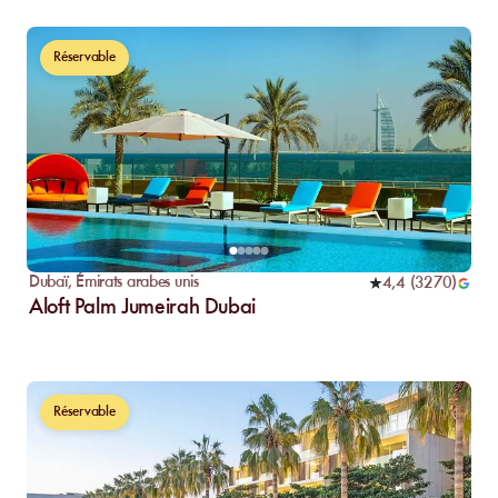
Réservable
Dubaï
,
Émirats arabes unis
4,4
(
3270
)
Aloft Palm Jumeirah Dubai
Réservable