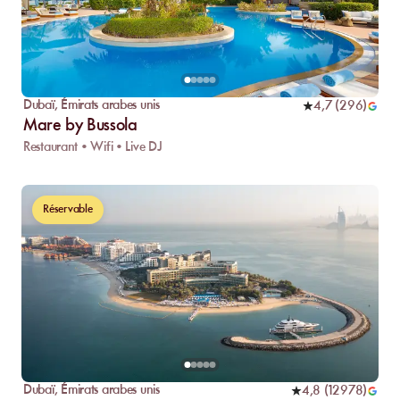
Dubaï
,
Émirats arabes unis
4,7
(
296
)
Mare by Bussola
Restaurant • Wifi • Live DJ
Réservable
Dubaï
,
Émirats arabes unis
4,8
(
12978
)