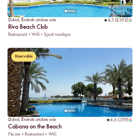
Dubaï
,
Émirats arabes unis
4,3
(
2392
)
Riva Beach Club
Restaurant • Wifi • Sport nautique
Réservable
Dubaï
,
Émirats arabes unis
4,6
(
359
)
Cabana on the Beach
Piscine • Restaurant • Wifi