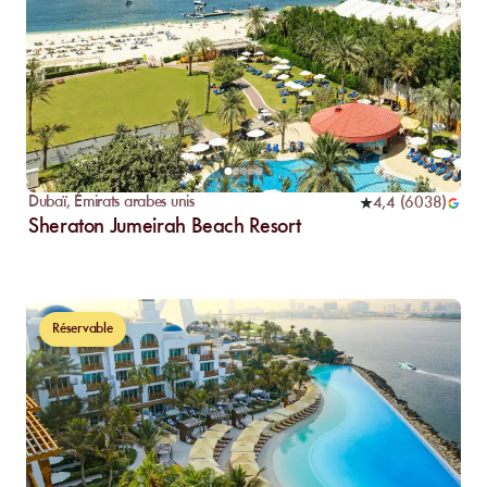
Dubaï
,
Émirats arabes unis
4,4
(
6038
)
Sheraton Jumeirah Beach Resort
Réservable