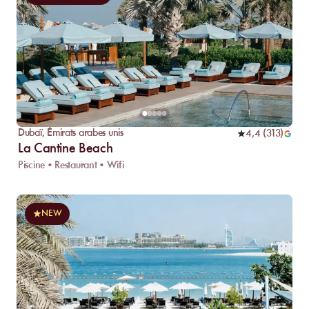
Dubaï
,
Émirats arabes unis
4,4
(
313
)
La Cantine Beach
Piscine • Restaurant • Wifi
NEW