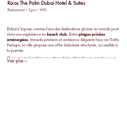
Rixos The Palm Dubai Hotel & Suites
Restaurant • Spa • Wifi
Dubaï s’impose comme l’une des destinations phares au monde pour
vivre une expérience en
beach club
. Entre
plages privées
aménagées
, transats premium et ambiance élégante face au Golfe
Persique, la ville propose une offre balnéaire structurée, accessible à
la journée.
Que vous recherchiez une atmosphère détendue en semaine ou un
Voir plus
cadre plus festif le week-end, les
beach clubs à Dubaï
offrent un
niveau de service élevé, des infrastructures modernes et une
organisation maîtrisée.
Où trouver les meilleurs beach clubs à Dubaï ?
Les établissements se concentrent principalement dans trois zones
stratégiques :
Dubai Marina & JBR :
Zone dynamique avec accès direct à la
mer et ambiance animée.
Palm Jumeirah :
Resorts haut de gamme et
plages privées