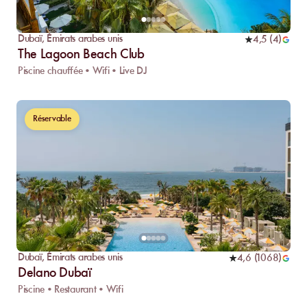
Dubaï
,
Émirats arabes unis
4,5
(
4
)
The Lagoon Beach Club
Piscine chauffée • Wifi • Live DJ
Réservable
Dubaï
,
Émirats arabes unis
4,6
(
1068
)
Delano Dubaï
Piscine • Restaurant • Wifi