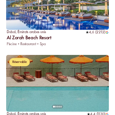
Dubaï
,
Émirats arabes unis
4,6
(
2212
)
Al Zorah Beach Resort
Piscine • Restaurant • Spa
Réservable
Dubaï
,
Émirats arabes unis
4,4
(
1130
)