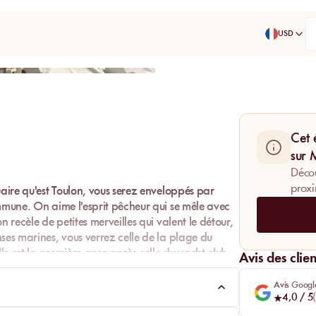
USD
Partager
Cet 
sur
Décou
proxi
uaire qu'est
Toulon
, vous serez enveloppés par
ommune. On aime l'esprit pêcheur qui se mêle avec
 recèle de petites merveilles qui valent le détour,
nses marines, vous verrez celle de la plage du
lle est la première anse après celle du yacht club
Avis des clien
vrez ce que le M5 vous a concocté.
Avis Googl
4,0
/ 5
(