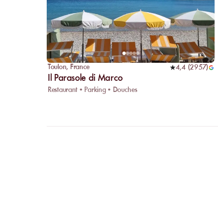
Toulon
,
France
4,4
(
2957
)
Il Parasole di Marco
Restaurant • Parking • Douches
FAQ
CLARIFI