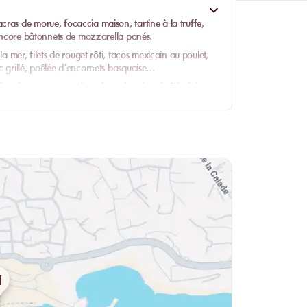
ras de morue, focaccia maison, tartine à la truffe,
u encore bâtonnets de mozzarella panés.
a mer, filets de rouget rôti, tacos mexicain au poulet,
c grillé, poêlée d’encornets basquaise…
tiramisu, mousse au chocolat noir, crème brûlée à la
 café ou thé gourmand ou bien encore assiette de