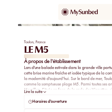
Toulon
,
France
LE M5
À propos de l'établissement
Lors d'une balade estivale dans la grande ville port
cette brise marine fraîche et iodée typique de la c
la modernité d'aujourd'hui. Sur le bord de mer, Toulon
comme la somptueuse plage
M5
. Parmi toutes ses a
Mourillon
. Située en face de la rade des Vignettes, e
Lire la suite
de Toulon. Embarquez à la dérive des flots et décou
Horaires d'ouverture