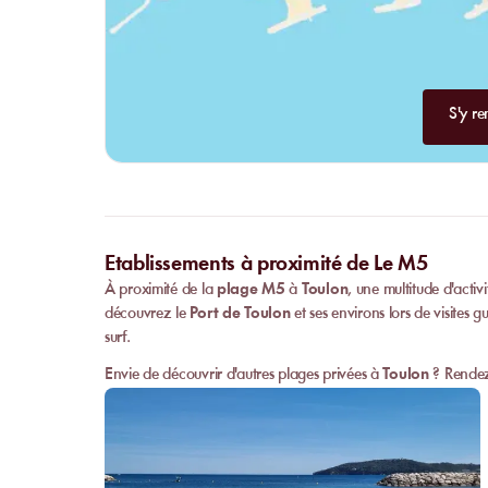
S'y re
Etablissements à proximité de Le M5
À proximité de la
plage M5
à
Toulon
, une multitude d'activ
découvrez le
Port de Toulon
et ses environs lors de visites 
surf.
Envie de découvrir d'autres plages privées à
Toulon
? Rendez-