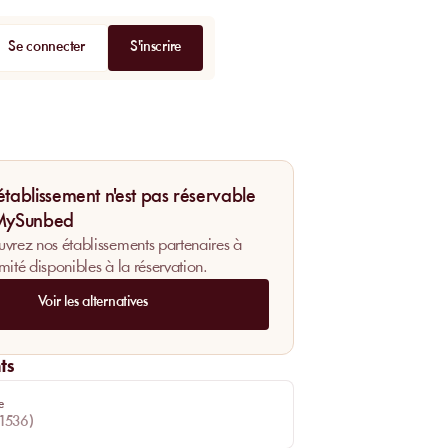
Se connecter
S'inscrire
établissement n'est pas réservable
 MySunbed
vrez nos établissements partenaires à
mité disponibles à la réservation.
Voir les alternatives
ts
e
1536
)