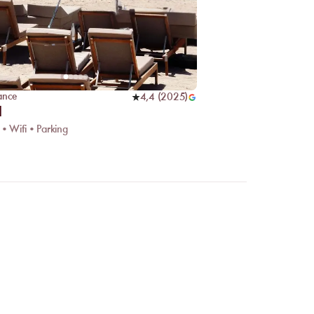
ance
4,4
(
2025
)
d
 • Wifi • Parking
 en ligne ?