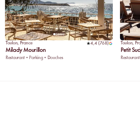
Toulon
,
France
Toulon
,
Fr
4,4
(
768
)
Milady Mourillon
Petit Su
Restaurant • Parking • Douches
Restaurant
ONS
Pourquoi privilégier la réservation