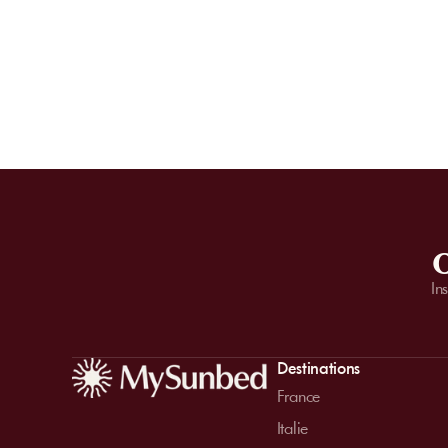
O
In
Destinations
France
Italie