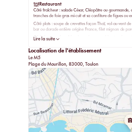
Restaurant
Côté fraîcheur : salade César, Cléopâtre ou gourmande, ac
tranches de foie gras mi-cuit et sa confiture de figues o
Côté plats : soupe de crevettes façon Thaï, vol-au-vent de l
bar ou dorade entière origine France, filet mignon de por
Côté douceur, des pâtisseries maison pour bien terminer : 
Lire la suite
vanille, profiteroles, le véritable Chanteclair de Toulon,
fromages frais.
Localisation de l'établissement
Le M5
Plage du Mourillon, 83000, Toulon