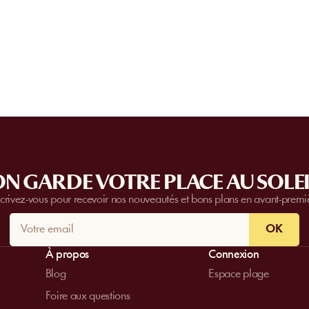
l’établissement.
Certain
s établissements
proposent des priv
complètes.
Contactez-nous
pour plus d’i
N GARDE VOTRE PLACE AU SOLEI
scrivez-vous pour recevoir nos nouveautés et bons plans en avant-premi
OK
À propos
Connexion
Blog
Espace plage
Foire aux questions