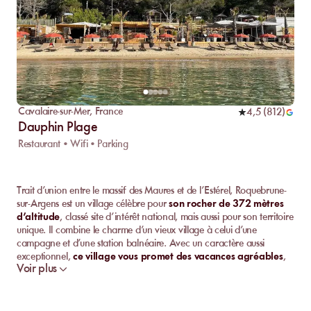
Cavalaire-sur-Mer
,
France
4,5
(
812
)
Dauphin Plage
Restaurant • Wifi • Parking
Trait d’union entre le massif des Maures et de l’Estérel, Roquebrune-
sur-Argens est un village célèbre pour
son rocher de 372 mètres
d’altitude
, classé site d’intérêt national, mais aussi pour son territoire
unique. Il combine le charme d’un vieux village à celui d’une
campagne et d’une station balnéaire. Avec un caractère aussi
exceptionnel,
ce village vous promet des vacances agréables
,
Voir plus
enrichissantes et surtout riches en activités : baignades, randonnées,
etc. Tous les plaisirs de la mer se concentrent d’ailleurs sur ses plages
privées : déjeuner au soleil, bronzette et farniente. Partons à leur
découverte !