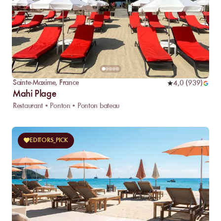
Sainte-Maxime
,
France
4,0
(
939
)
Mahi Plage
Restaurant • Ponton • Ponton bateau
EDITORS_PICK