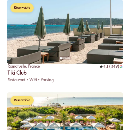
Réservable
Ramatuelle
,
France
4,1
(
349
)
Tiki Club
Restaurant • Wifi • Parking
Réservable