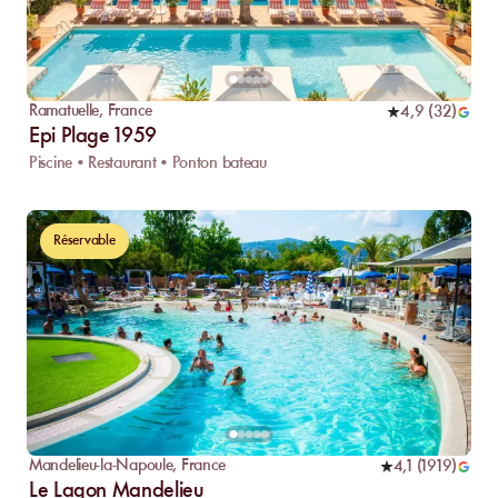
Ramatuelle
,
France
4,9
(
32
)
Epi Plage 1959
Piscine • Restaurant • Ponton bateau
Réservable
Mandelieu-la-Napoule
,
France
4,1
(
1919
)
Le Lagon Mandelieu