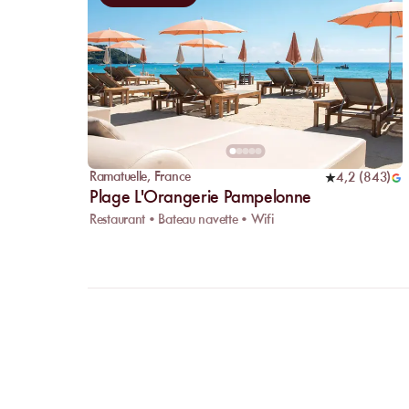
Ramatuelle
,
France
4,2
(
843
)
Plage L'Orangerie Pampelonne
Restaurant • Bateau navette • Wifi
FAQ