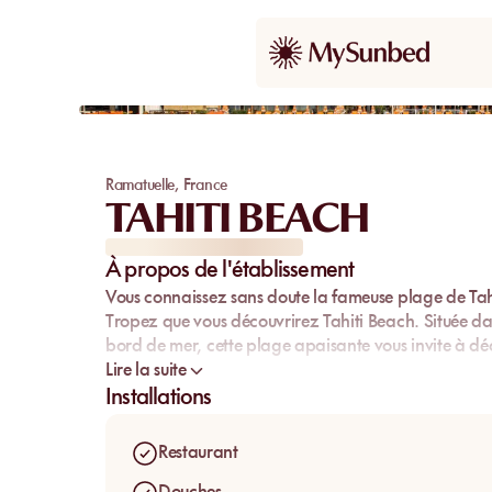
Ramatuelle
,
France
TAHITI BEACH
À propos de l'établissement
Vous connaissez sans doute la fameuse plage de Tahit
Tropez que vous découvrirez Tahiti Beach. Située d
bord de mer, cette plage apaisante vous invite à déc
Lire la suite
Installations
Restaurant