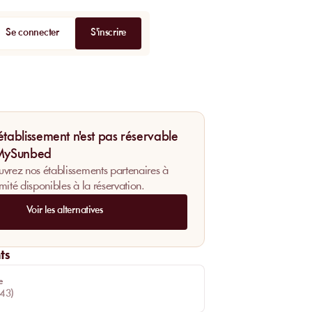
Se connecter
S'inscrire
établissement n'est pas réservable
 MySunbed
vrez nos établissements partenaires à
mité disponibles à la réservation.
Voir les alternatives
ts
e
43
)