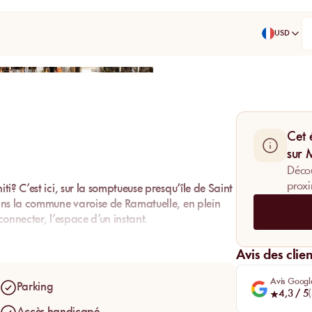
USD
Partager
Cet 
sur
Décou
proxi
i? C’est ici, sur la somptueuse presqu’île de Saint
ans la commune varoise de Ramatuelle, en plein
onnecter, l’espace d’un instant.
Avis des clien
Avis Googl
Parking
4,3
/ 5
(