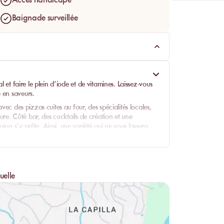
Accès handicapé
Baignade surveillée
l et faire le plein d’iode et de vitamines. Laissez-vous
 en saveurs.
avec des pizzas cuites au four, des spécialités locales,
ature. Côté bar, des cocktails de création et une
ion s’y prête. Ainsi, une variété qui ne vous lassera
 amour pour le goût.
gard accueillant des totems polynésiens et de l’équipe.
 qui fait la beauté de l’île, et vous laisser porter jusqu’à
 réserve bien des surprises.
uelle