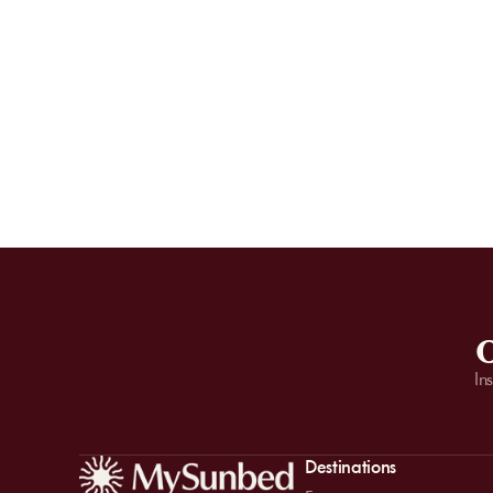
O
In
Destinations