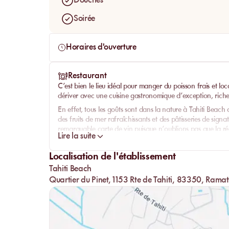
Douches
Soirée
Horaires d'ouverture
Restaurant
C’est bien le lieu idéal pour manger du poisson frais et loca
dériver avec une cuisine gastronomique d’exception, riche
En effet, tous les goûts sont dans la nature à Tahiti Beach 
des fruits de mer rafraîchissants et des pâtisseries de sign
remarquable carte de vin puisque n’oublions pas que la rég
Lire la suite
jamais et des chefs passionnés qui vous transmettront leur
Alors venez développer vos sens à Tahiti Beach, sous le re
Localisation de l'établissement
Il vous suffit de vous aventurer dans cette merveilleuse flore
Tahiti Beach
la mer. Ici, vous trouverez une plage sans pareille qui vous
Quartier du Pinet, 1153 Rte de Tahiti, 83350, Ramat