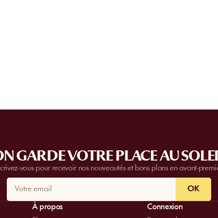
paiement est validé, vous recevez imméd
Peut-on privatiser un établissement
confirmation et pouvez vous présenter di
l’établissement.
Certain
s établissements
proposent des priv
complètes.
Contactez-nous
pour plus d’i
N GARDE VOTRE PLACE AU SOLEI
scrivez-vous pour recevoir nos nouveautés et bons plans en avant-premi
OK
À propos
Connexion