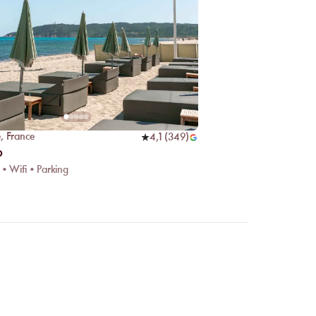
e
,
France
4,1
(
349
)
b
 • Wifi • Parking