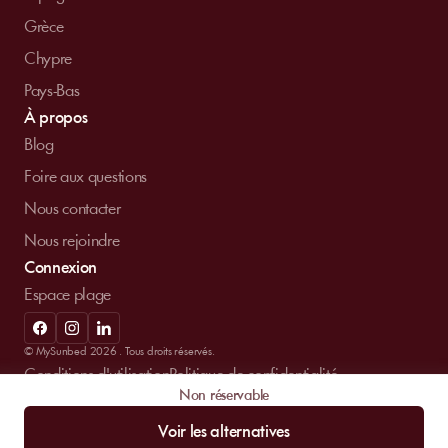
Grèce
Chypre
Pays-Bas
À propos
Blog
Foire aux questions
Nous contacter
Nous rejoindre
Connexion
Espace plage
© MySunbed 2026 . Tous droits réservés.
Conditions d'utilisation
Politique de confidentialité
Non réservable
Mentions légales
Voir les alternatives