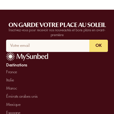
ON GARDE VOTRE PLACE AU SOLEIL
Inscrivez-vous pour recevoir nos nouveautés et bons plans en avant-
première
OK
Destinations
France
Italie
Maroc
Émirats arabes unis
Mexique
Espagne