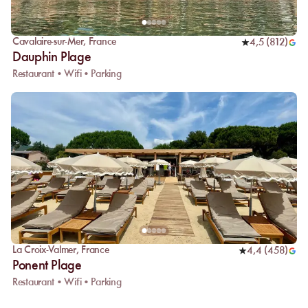
Cavalaire-sur-Mer
,
France
4,5
(
812
)
Dauphin Plage
Restaurant • Wifi • Parking
La Croix-Valmer
,
France
4,4
(
458
)
Ponent Plage
Restaurant • Wifi • Parking