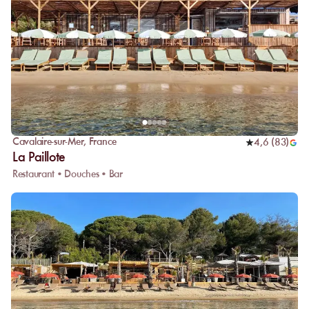
Cavalaire-sur-Mer
,
France
4,6
(
83
)
La Paillote
Restaurant • Douches • Bar