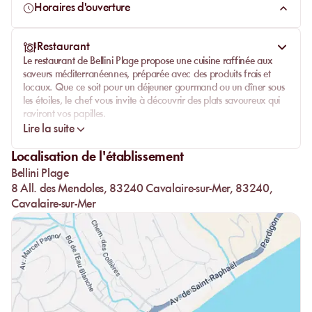
toutes vos envies.
Horaires d'ouverture
Avec son ambiance conviviale et son emplacement
privilégié, Bellini Plage est l'endroit idéal pour profiter
Restaurant
pleinement de la Méditerranée tout en savourant des
Le restaurant de Bellini Plage propose une cuisine raffinée aux
moments de pur bonheur.
saveurs méditerranéennes, préparée avec des produits frais et
locaux. Que ce soit pour un déjeuner gourmand ou un dîner sous
les étoiles, le chef vous invite à découvrir des plats savoureux qui
raviront vos papilles.
Lire la suite
Le Bellini Bar est également un lieu incontournable pour déguster
des cocktails créatifs tout en admirant la vue panoramique sur la
Localisation de l'établissement
mer. Laissez-vous séduire par l'ambiance festive et conviviale qui
Bellini Plage
règne lors des soirées à Bellini Plage.
8 All. des Mendoles, 83240 Cavalaire-sur-Mer, 83240,
Cavalaire-sur-Mer