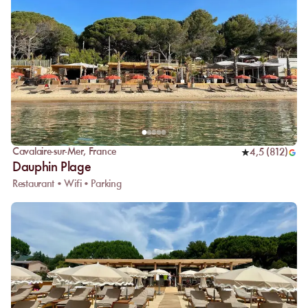
Cavalaire-sur-Mer
,
France
4,5
(
812
)
Dauphin Plage
Restaurant • Wifi • Parking