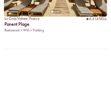
La Croix-Valmer
,
France
4,4
(
458
)
Ponent Plage
Restaurant • Wifi • Parking
FAQ
CLARIFIONS VOS
QUESTIONS
Pourquoi privilégier la réservation en ligne ?