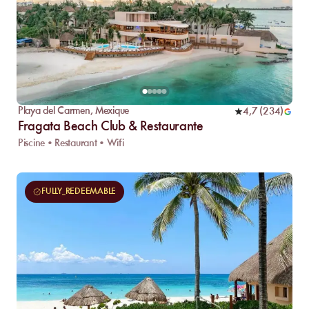
Playa del Carmen
,
Mexique
4,7
(
234
)
Fragata Beach Club & Restaurante
Piscine • Restaurant • Wifi
FULLY_REDEEMABLE