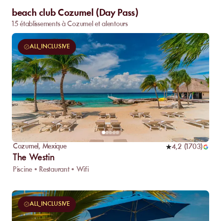
beach club Cozumel (Day Pass)
15 établissements à Cozumel et alentours
ALL_INCLUSIVE
Cozumel
,
Mexique
4,2
(
1703
)
The Westin
Piscine • Restaurant • Wifi
ALL_INCLUSIVE