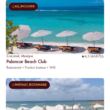
ALL_INCLUSIVE
Cozumel
,
Mexique
4,3
(
4687
)
Palancar Beach Club
Restaurant • Ponton bateau • Wifi
PARTIALLY_REDEEMABLE