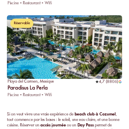
Piscine • Restaurant • Wifi
Réservable
Playa del Carmen
,
Mexique
4,7
(
8806
)
Paradisus La Perla
Piscine • Restaurant • Wifi
Si on veut vivre une vraie expérience de
beach club à Cozumel
,
tout commence par les bases : le soleil, une eau claire, et une bonne
cuisine. Réserver un
accès journée
ou un
Day Pass
permet de