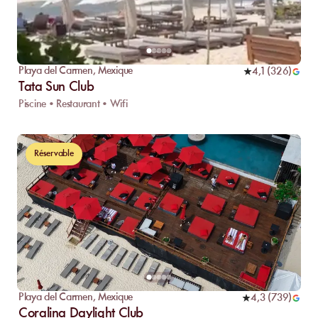
Playa del Carmen
,
Mexique
4,1
(
326
)
Tata Sun Club
Piscine • Restaurant • Wifi
Réservable
Playa del Carmen
,
Mexique
4,3
(
739
)
Coralina Daylight Club