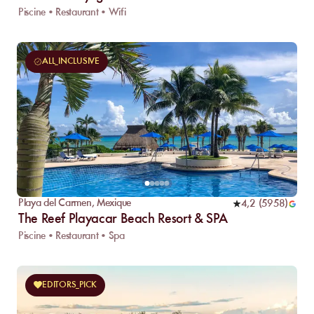
Piscine • Restaurant • Wifi
ALL_INCLUSIVE
Playa del Carmen
,
Mexique
4,2
(
5958
)
The Reef Playacar Beach Resort & SPA
Piscine • Restaurant • Spa
EDITORS_PICK