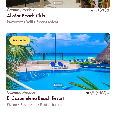
Cozumel
,
Mexique
4,3
(
70
)
Al Mar Beach Club
Restaurant • Wifi • Espace enfant
Réservable
Cozumel
,
Mexique
3,9
(
4455
)
El Cozumeleño Beach Resort
Piscine • Restaurant • Ponton bateau