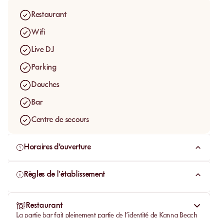
daybeds, installation ouverte sur la mer et esprit bohème
Restaurant
chic, Kanna fonctionne comme un vrai beach club signature,
pensé pour ceux qui veulent un moment plus esthétique, plus
Wifi
confortable et plus social face aux Caraïbes.
Live DJ
Parking
Douches
Bar
Centre de secours
Horaires d'ouverture
Règles de l'établissement
Restaurant
La partie bar fait pleinement partie de l’identité de
Kanna Beach