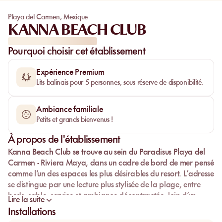
Playa del Carmen
,
Mexique
KANNA BEACH CLUB
Pourquoi choisir cet établissement
Expérience Premium
Lits balinais pour 5 personnes, sous réserve de disponibilité.
Ambiance familiale
Petits et grands bienvenus !
À propos de l'établissement
Kanna Beach Club
se trouve au sein du
Paradisus Playa del
Carmen - Riviera Maya
, dans un cadre de bord de mer pensé
comme l’un des espaces les plus désirables du resort. L’adresse
se distingue par une lecture plus stylisée de la plage, entre
beds
, sable, service et ambiance décontractée, loin d’un
Lire la suite
simple bar posé sur le rivage.
Installations
Le lieu séduit immédiatement par son identité visuelle. Entre