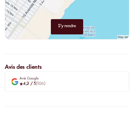
S'y rendre
Avis des clients
Avis Google
4,2
/ 5
(
106
)