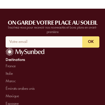
ON GARDE VOTRE PLACE AU SOLEIL
Inscrivez-vous pour recevoir nos nouveautés et bons plans en avant-
première
OK
Destinations
France
Italie
Maroc
Émirats arabes unis
Mexique
Espagne