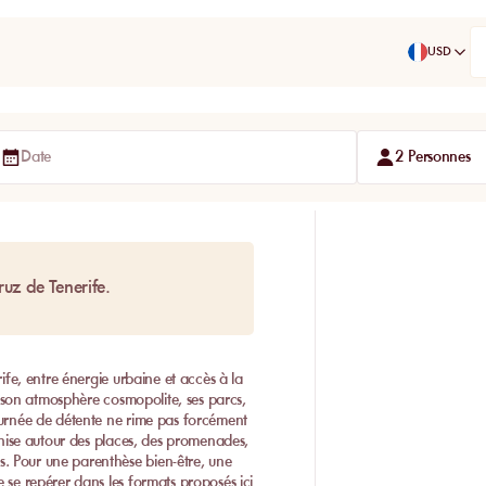
USD
Date
2 Personnes
uz de Tenerife.
rife, entre énergie urbaine et accès à la
ar son atmosphère cosmopolite, ses parcs,
journée de détente ne rime pas forcément
ganise autour des places, des promenades,
. Pour une parenthèse bien-être, une
e se repérer dans les formats proposés ici