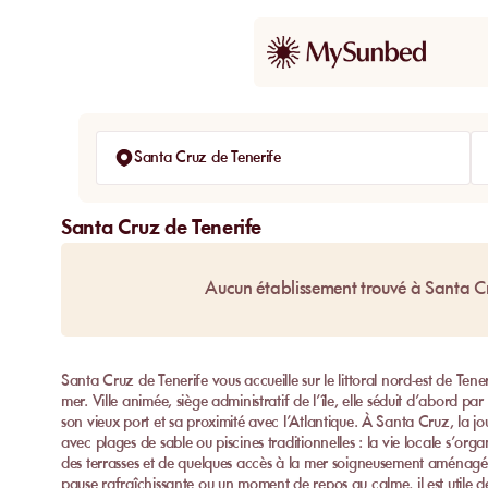
Santa Cruz de Tenerife
Santa Cruz de Tenerife
Aucun établissement trouvé à Santa Cr
Santa Cruz de Tenerife vous accueille sur le littoral nord-est de Tene
mer. Ville animée, siège administratif de l’île, elle séduit d’abord p
son vieux port et sa proximité avec l’Atlantique. À Santa Cruz, la 
avec plages de sable ou piscines traditionnelles : la vie locale s’or
des terrasses et de quelques accès à la mer soigneusement aménagés
pause rafraîchissante ou un moment de repos au calme, il est utile d