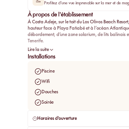
Profitez d’une vue imprenable sur la mer et de magn
À propos de l'établissement
À
Costa Adeje
, sur le toit du
Los Olivos Beach Resort
hauteur face à
Playa Fañabé
et à l’océan Atlantique
débordement, d’une zone solarium, de lits balinais et
Tenerife.
Plus qu’un simple bar de resort, Skybar Margarita’s j
Lire la suite
pensé pour prendre le temps. La journée s’y déroule
Installations
musique lounge et cocktails, avant de trouver son mom
l’horizon et que la vue s’ouvre sur La Gomera.
Piscine
Wifi
Douches
Soirée
Horaires d'ouverture