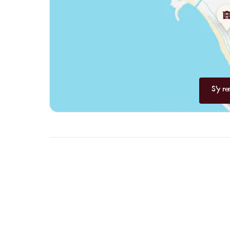
S'y re
FAQ
CLARIFI