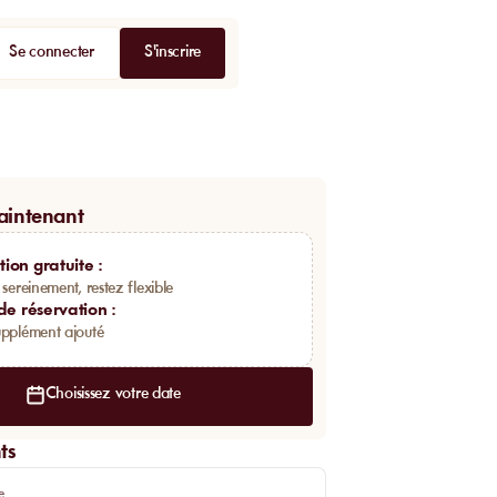
Se connecter
S'inscrire
aintenant
ion gratuite
:
 sereinement, restez flexible
 de réservation
:
pplément ajouté
Choisissez votre date
ts
e