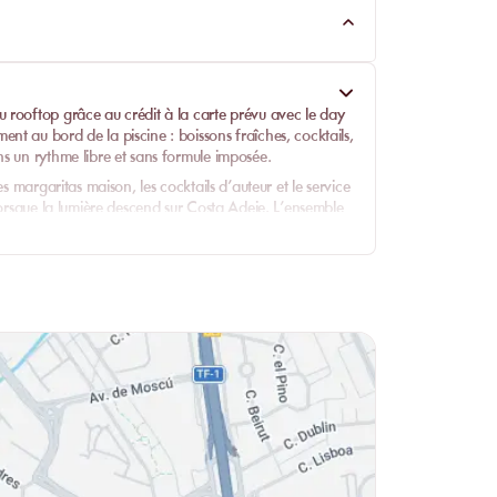
 rooftop grâce au crédit à la carte prévu avec le day
t au bord de la piscine : boissons fraîches, cocktails,
s un rythme libre et sans formule imposée.
s margaritas maison, les cocktails d’auteur et le service
lorsque la lumière descend sur Costa Adeje. L’ensemble
une piscine à débordement, une carte à savourer
-midi.
arqués, comme la formule barbecue du vendredi ou le
eries ibériques, fromages canariens accompagnés
orcent l’esprit convivial du Skybar sans brouiller sa
 bassin panoramique, cocktails et atmosphère de