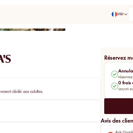
USD
Partager
'S
Réservez m
Annulat
réservez
0 frais
aucun su
ivement dédié aux adultes.
Avis des clien
Avis Googl