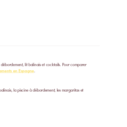
atisations partielles ou
nformations.
débordement, lit balinais et cocktails. Pour comparer
sements en Espagne
.
alinais, la piscine à débordement, les margaritas et