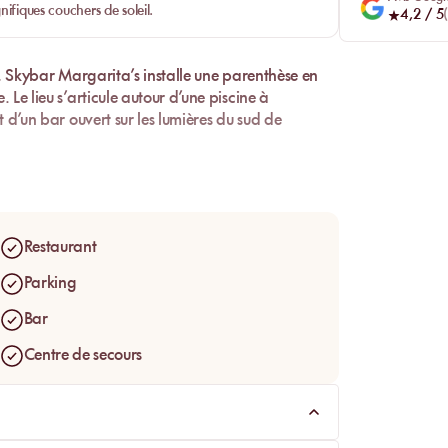
ifiques couchers de soleil.
4,2
/ 5
(
,
Skybar Margarita’s
installe une parenthèse en
. Le lieu s’articule autour d’une piscine à
 d’un bar ouvert sur les lumières du sud de
oue la carte d’un rooftop solaire et détendu,
 entre baignade, repos au bord de la piscine,
ent le plus fort lorsque le soleil descend vers
Restaurant
Parking
Bar
Centre de secours