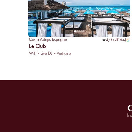
Costa Adeje
,
Espagne
4,0
(
2064
)
Le Club
Wifi • Live DJ • Vestiaire
O
In