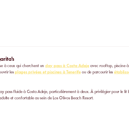
l’établissement.
Certain
s établissements
proposent des priv
complètes.
Contactez-nous
pour plus d’i
rita's
sse à ceux qui cherchent un
day pass à Costa Adeje
avec rooftop, piscine à 
uvrir les
plages privées et piscines à Tenerife
ou de parcourir les
établis
pass fluide à Costa Adeje, particulièrement à deux. À privilégier pour le lit b
dulte et confortable au sein de Los Olivos Beach Resort.