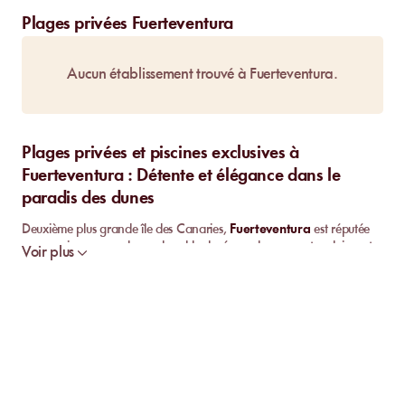
Plages privées Fuerteventura
Aucun établissement trouvé à Fuerteventura.
Plages privées et piscines exclusives à
Fuerteventura : Détente et élégance dans le
paradis des dunes
Deuxième plus grande île des Canaries,
Fuerteventura
est réputée
pour ses immenses plages de sable doré, ses dunes spectaculaires et
Voir plus
son climat ensoleillé toute l’année. Classée réserve de biosphère par
l’UNESCO, l’île attire autant les amateurs de sports nautiques que les
voyageurs en quête de détente. Si ses plages publiques comme
Corralejo ou Sotavento sont parmi les plus belles d’Europe,
Fuerteventura propose également une offre haut de gamme avec ses
plages privées
, ses
clubs exclusifs
et ses hôtels 5 étoiles. Grâce
aux
daypass
, il est possible de vivre une journée d’exception dans
un cadre privilégié, entre océan Atlantique et confort premium.