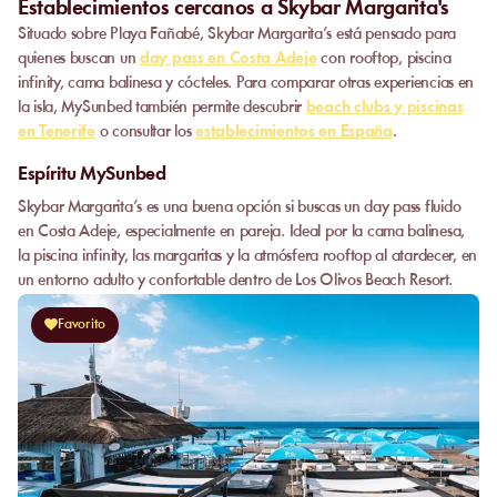
Establecimientos cercanos a Skybar Margarita's
Situado sobre Playa Fañabé, Skybar Margarita’s está pensado para
quienes buscan un
day pass en Costa Adeje
con rooftop, piscina
infinity, cama balinesa y cócteles. Para comparar otras experiencias en
la isla, MySunbed también permite descubrir
beach clubs y piscinas
en Tenerife
o consultar los
establecimientos en España
.
Espíritu MySunbed
Skybar Margarita’s es una buena opción si buscas un day pass fluido
en Costa Adeje, especialmente en pareja. Ideal por la cama balinesa,
la piscina infinity, las margaritas y la atmósfera rooftop al atardecer, en
un entorno adulto y confortable dentro de Los Olivos Beach Resort.
Favorito