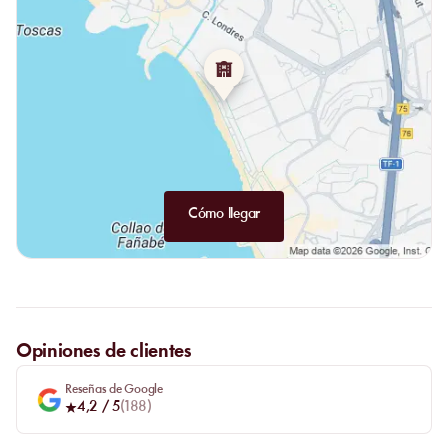
canarios servidos con almogrote gomero y huevos al gusto. Estos
formatos refuerzan el ambiente social del Skybar sin confundir su
promesa principal: un rooftop para dos, entre piscina
panorámica, cócteles y atmósfera de atardecer frente al
Atlántico.
Cómo llegar
Opiniones de clientes
Reseñas de Google
4,2
/ 5
(
188
)