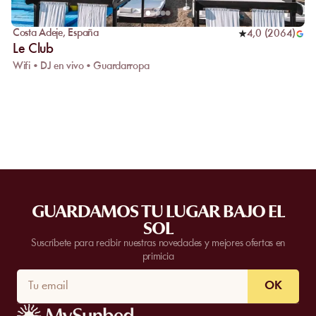
Costa Adeje
,
España
4,0
(
2064
)
Le Club
Wifi • DJ en vivo • Guardarropa
GUARDAMOS TU LUGAR BAJO EL
SOL
Suscríbete para recibir nuestras novedades y mejores ofertas en
primicia
OK