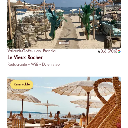
Vallauris-Golfe-Juan
,
Francia
3,6
(
706
)
Le Vieux Rocher
Restaurante • Wifi • DJ en vivo
Reservable