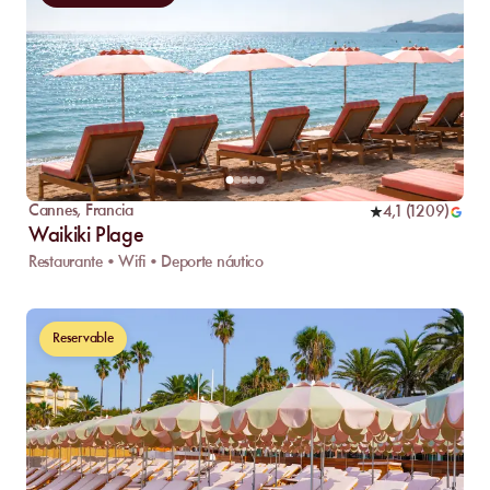
Cannes
,
Francia
4,1
(
1209
)
Waikiki Plage
Restaurante • Wifi • Deporte náutico
Reservable