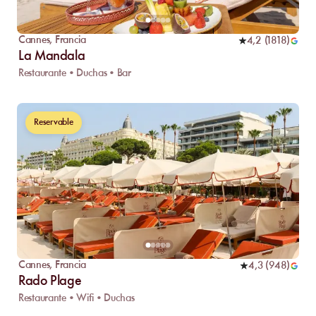
Cannes
,
Francia
4,2
(
1818
)
La Mandala
Restaurante • Duchas • Bar
Reservable
Cannes
,
Francia
4,3
(
948
)
Rado Plage
Restaurante • Wifi • Duchas