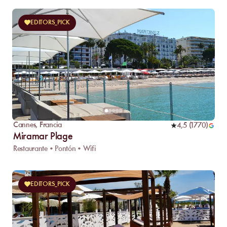
EDITORS_PICK
Cannes
,
Francia
4,5
(
1770
)
Miramar Plage
Restaurante • Pontón • Wifi
EDITORS_PICK