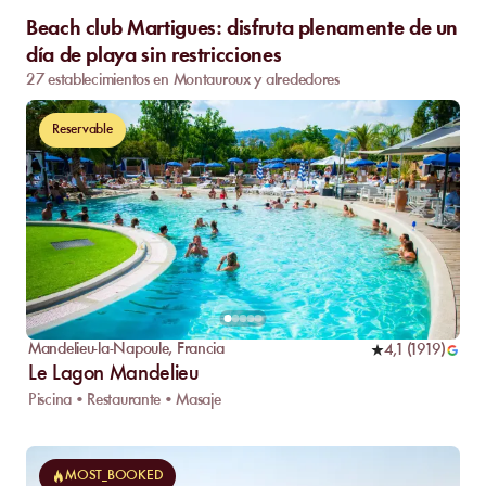
Beach club Martigues: disfruta plenamente de un
día de playa sin restricciones
27 establecimientos en Montauroux y alrededores
Reservable
Mandelieu-la-Napoule
,
Francia
4,1
(
1919
)
Le Lagon Mandelieu
Piscina • Restaurante • Masaje
MOST_BOOKED