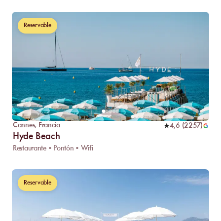
Reservable
Cannes
,
Francia
4,6
(
2257
)
Hyde Beach
Restaurante • Pontón • Wifi
Reservable