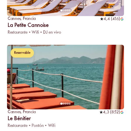
Cannes
,
Francia
4,4
(
416
)
La Petite Cannoise
Restaurante • Wifi • DJ en vivo
Reservable
Cannes
,
Francia
4,3
(
852
)
Le Bénitier
Restaurante • Pontón • Wifi