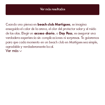
Ver más resultados
Cuando uno piensa en
beach club Martigues
, se imagina
enseguida el calor de la arena, el olor del protector solar y el ruido
de las olas. Elegir un
acceso diario
, o
Day Pass
, es asegurar una
verdadera experiencia sin complicaciones ni sorpresas. Te guiaremos
para que cada momento en un beach club en Martigues sea simple,
agradable y verdaderamente local.
Ver más
¿Por qué elegir un acceso diario en un beach
club Martigues?
Sabemos que Martigues posee una posición ideal entre el
Mediterráneo y las lagunas. Seleccionar un
beach club Martigues
aporta todo lo necesario para descomprimirse. Inútil transportar su
equipo o buscar durante mucho tiempo un lugar disponible. El
acceso directo a la playa
siempre está garantizado. En el lugar,
las
playas privadas
ofrecen tumbonas, un
restaurante a orillas
del agua
y todas las comodidades esperadas. El ambiente sigue
siendo familiar y relajado casi todo el año. Con una fórmula de