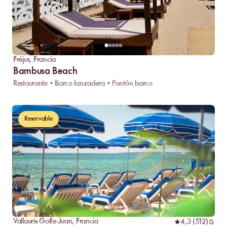
Fréjus
,
Francia
Bambusa Beach
Restaurante • Barco lanzadera • Pontón barco
Reservable
Vallauris-Golfe-Juan
,
Francia
4,3
(
512
)