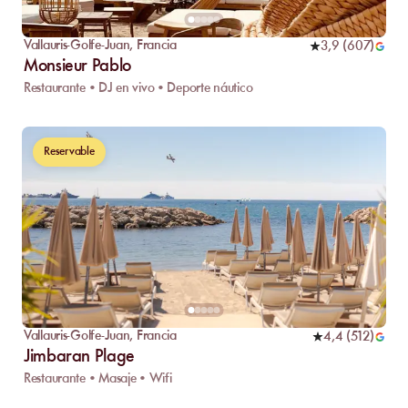
Vallauris-Golfe-Juan
,
Francia
3,9
(
607
)
Monsieur Pablo
Restaurante • DJ en vivo • Deporte náutico
Reservable
Vallauris-Golfe-Juan
,
Francia
4,4
(
512
)
Jimbaran Plage
Restaurante • Masaje • Wifi