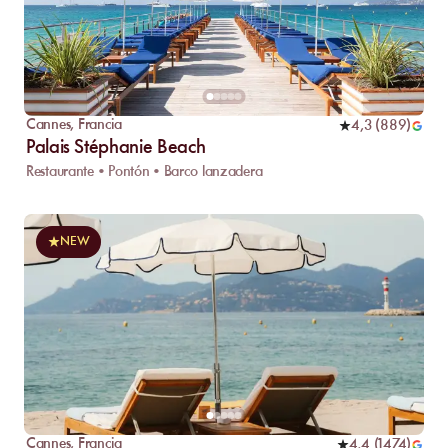
Cannes
,
Francia
4,3
(
889
)
Palais Stéphanie Beach
Restaurante • Pontón • Barco lanzadera
NEW
Cannes
,
Francia
4,4
(
1474
)