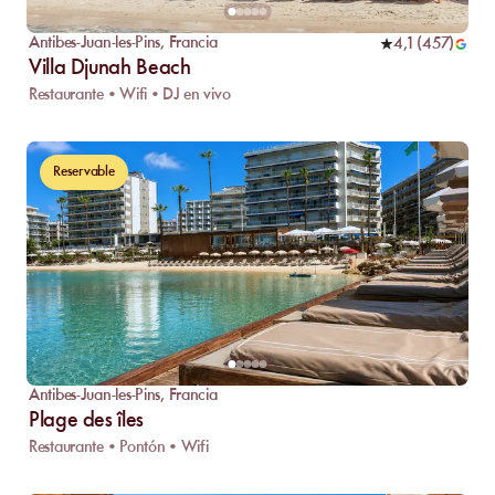
Antibes-Juan-les-Pins
,
Francia
4,1
(
457
)
Villa Djunah Beach
Restaurante • Wifi • DJ en vivo
Reservable
Antibes-Juan-les-Pins
,
Francia
Plage des îles
Restaurante • Pontón • Wifi