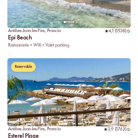
Antibes-Juan-les-Pins
,
Francia
4,1
(
1538
)
Epi Beach
Restaurante • Wifi • Valet parking
Reservable
Antibes-Juan-les-Pins
,
Francia
3,9
(
1762
)
Esterel Plage