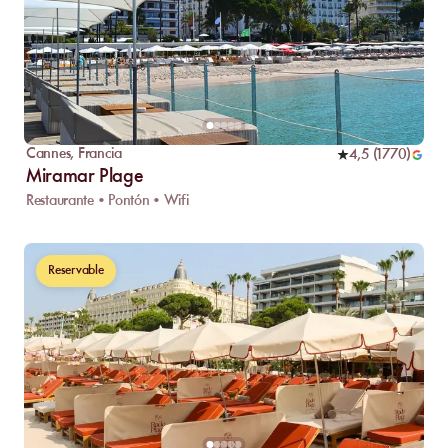
Cannes
,
Francia
4,5
(
1770
)
Miramar Plage
Restaurante • Pontón • Wifi
Reservable