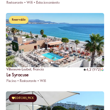
Restaurante • Wifi • Estacionamiento
Reservable
Villeneuve-Loubet
,
Francia
4,2
(
972
)
Le Syracuse
Piscina • Restaurante • Wifi
EDITORS_PICK