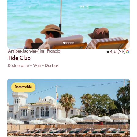
Antibes-Juan-les-Pins
,
Francia
4,6
(
99
)
Tide Club
Restaurante • Wifi • Duchas
Reservable