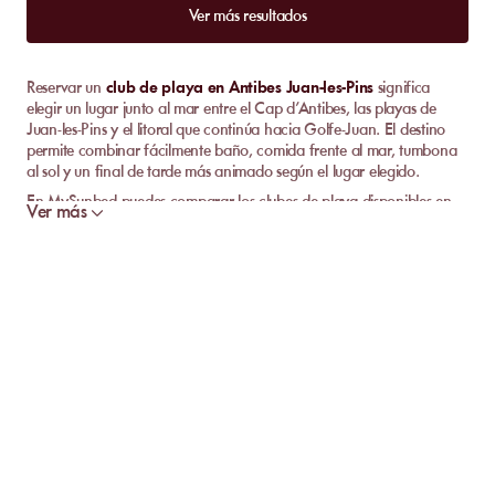
Ver más resultados
Reservar un
club de playa en Antibes Juan-les-Pins
significa
elegir un lugar junto al mar entre el Cap d’Antibes, las playas de
Juan-les-Pins y el litoral que continúa hacia Golfe-Juan. El destino
permite combinar fácilmente baño, comida frente al mar, tumbona
al sol y un final de tarde más animado según el lugar elegido.
En MySunbed puedes comparar los clubes de playa disponibles en
Ver más
Antibes Juan-les-Pins según su ubicación, servicios y ambiente.
Restaurante, pontón, Wi-Fi, duchas, masajes, aparcacoches, Live DJ
o deportes náuticos pueden marcar la diferencia según el
establecimiento. El objetivo es sencillo: reservar un lugar adaptado a
tu día, sin elegir al azar entre dos promesas junto al mar que se
parecen demasiado.
Reservar un club de playa en Antibes Juan-les-
Pins
Un club de playa en Antibes Juan-les-Pins es adecuado para quienes
quieren disfrutar de la costa sin improvisar todo el día. Eliges el lugar,
reservas la tumbona y aprovechas los servicios disponibles: baño,