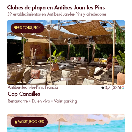
Clubes de playa en Antibes Juan-les-Pins
39 establecimientos en Antibes-Juan-les-Pins y alrededores
EDITORS_PICK
Antibes-Juan-les-Pins
,
Francia
3,7
(
335
)
Cap Canailles
Restaurante • DJ en vivo • Valet parking
MOST_BOOKED