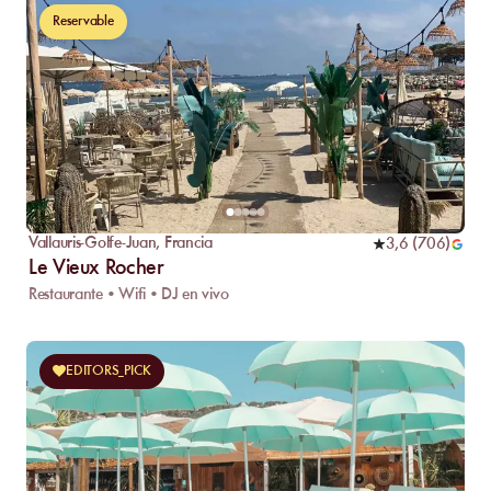
Reservable
Vallauris-Golfe-Juan
,
Francia
3,6
(
706
)
Le Vieux Rocher
Restaurante • Wifi • DJ en vivo
EDITORS_PICK