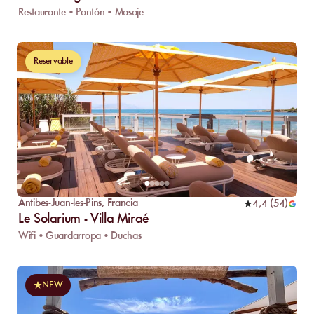
Restaurante • Pontón • Masaje
Reservable
Antibes-Juan-les-Pins
,
Francia
4,4
(
54
)
Le Solarium - Villa Miraé
Wifi • Guardarropa • Duchas
NEW