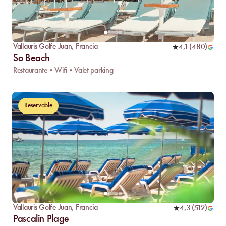
Vallauris-Golfe-Juan
,
Francia
4,1
(
480
)
So Beach
Restaurante • Wifi • Valet parking
Reservable
Vallauris-Golfe-Juan
,
Francia
4,3
(
512
)
Pascalin Plage