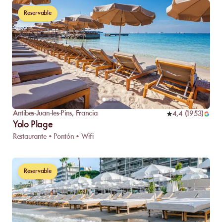
Reservable
Antibes-Juan-les-Pins
,
Francia
4,4
(
1953
)
Yolo Plage
Restaurante • Pontón • Wifi
Reservable