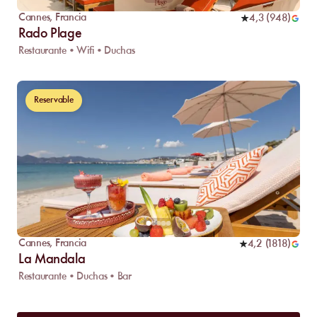
Cannes
,
Francia
4,3
(
948
)
Rado Plage
Restaurante • Wifi • Duchas
Reservable
Cannes
,
Francia
4,2
(
1818
)
La Mandala
Restaurante • Duchas • Bar