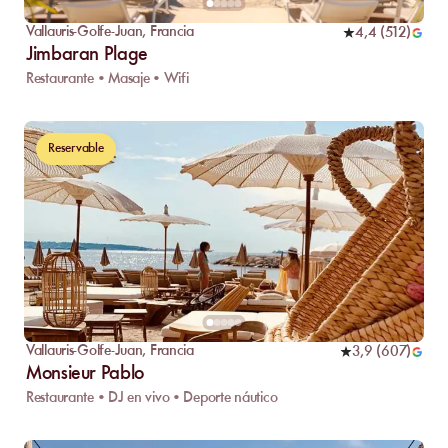
Vallauris-Golfe-Juan
,
Francia
4,4
(
512
)
Jimbaran Plage
Restaurante • Masaje • Wifi
Reservable
Vallauris-Golfe-Juan
,
Francia
3,9
(
607
)
Monsieur Pablo
Restaurante • DJ en vivo • Deporte náutico