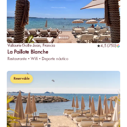
Vallauris-Golfe-Juan
,
Francia
4,5
(
750
)
La Paillote Blanche
Restaurante • Wifi • Deporte náutico
Reservable