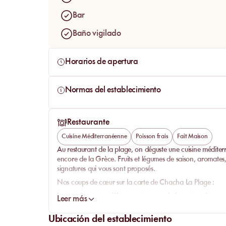
cosas buenas con sencillez… ¡la dolce vita!
Bar
No esperes más y reserva rápidamente tu día en 
Baño vigilado
Horarios de apertura
Normas del establecimiento
Restaurante
Cuisine Méditerranéenne
Poisson frais
Fait Maison
Au restaurant de la plage, on déguste une
cuisine méditer
encore de la Grèce
. Fruits et légumes de saison, aromates
signatures qui vous sont proposés.
Nos coups de cœur sur la carte de Chacha La Plage :
Les entrées
: pour débuter votre repas la burrata crémeuse
Leer más
saura forcément vous ravir. Nous avons également un pen
vert, un régal !
Ubicación del establecimiento