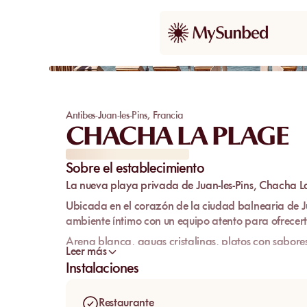
Antibes-Juan-les-Pins
,
Francia
CHACHA LA PLAGE
Sobre el establecimiento
La nueva playa privada de Juan-les-Pins,
Chacha La
Ubicada en el corazón de la ciudad balnearia de Ju
ambiente íntimo con un equipo atento para ofrecert
Arena blanca, aguas cristalinas, platos con sabores
Leer más
es en pocas palabras lo que te espera durante tu vi
Instalaciones
bajo ningún concepto.
Chacha La Plage es una decoración cuidada en un a
Restaurante