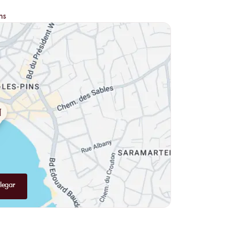
d’agneau marinées à la grecque accompagnées de pomme
ment ne pas évoquer le poulpe en persillade grillé à la
ns
 superbe ardoise avec la pêche du jour vous sera
pour le fameux « tiramisu della mamma » ou pour plus
rumble spéculos et sorbet basilic…
 des choix de vins, softs et cocktails traditionnels.
 la plage : « Baisers et coquillages » (aou cha-cha-
rt, sirop de cannelle et gingembre frais : on adore !
legar