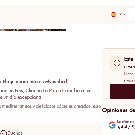
USD
Compartir
Este
rese
Descu
cerca
 Plage ahora está en MySunbed.
an-les-Pins, Chacha La Plage te recibe en un
e un día excepcional.
 mediterráneos y deliciosos cócteles creados
, esto
Opiniones de 
sita a este establecimiento que no debes perderte
Reseñas de
4,4
/ 5
(
mbiente relajante donde podrás disfrutar de las
Duchas