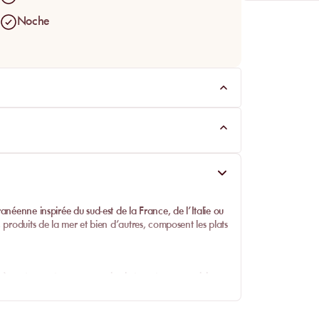
Noche
Chacha La Plage con MySunbed.
ranéenne inspirée du sud-est de la France, de l’Italie ou
, produits de la mer et bien d’autres, composent les plats
 à partager et son carpaccio de tomate arc en ciel
chant pour le ceviche de gambas, nectarine et citron