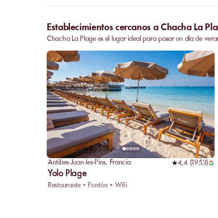
Establecimientos cercanos a Chacha La Pl
Chacha La Plage es el lugar ideal para pasar un día de vera
Antibes-Juan-les-Pins
,
Francia
4,4
(
1953
)
Yolo Plage
Restaurante • Pontón • Wifi