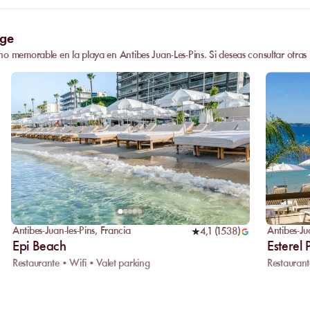
age
no memorable en la playa en Antibes Juan-Les-Pins. Si deseas consultar otras
Antibes-Juan-les-Pins
,
Francia
Antibes-Ju
4,1
(
1538
)
Epi Beach
Esterel 
Restaurante • Wifi • Valet parking
Restaurant