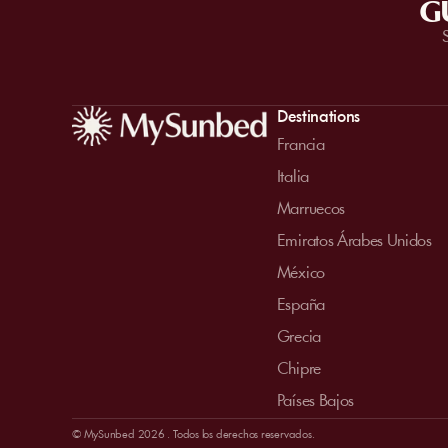
G
Destinations
Francia
Italia
Marruecos
Emiratos Árabes Unidos
México
España
Grecia
Chipre
Países Bajos
© MySunbed 2026 . Todos los derechos reservados.