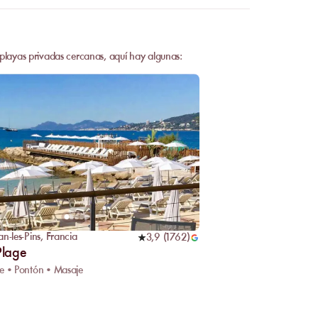
 playas privadas cercanas, aquí hay algunas:
an-les-Pins
,
Francia
3,9
(
1762
)
Plage
e • Pontón • Masaje