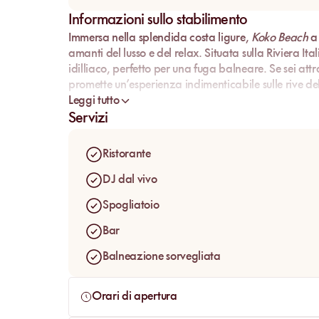
Informazioni sullo stabilimento
Immersa nella splendida
costa ligure
,
Koko Beach
a 
amanti del lusso e del relax. Situata sulla
Riviera Ita
idilliaco, perfetto per una fuga balneare. Se sei attr
promette un’esperienza indimenticabile sulle rive de
Leggi tutto
Servizi
Ristorante
DJ dal vivo
Spogliatoio
Bar
Balneazione sorvegliata
Orari di apertura