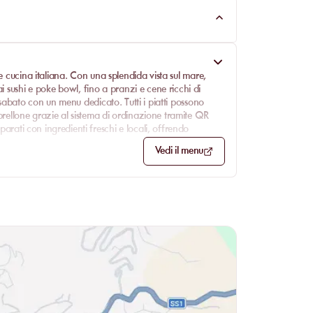
te
cucina italiana
. Con una splendida vista sul mare,
ai
sushi e poke bowl
, fino a pranzi e cene ricchi di
abato con un menu dedicato. Tutti i piatti possono
mbrellone grazie al
sistema di ordinazione tramite QR
eparati con ingredienti freschi e locali, offrendo
Vedi il menu
evande, sono particolarmente apprezzati—aggiungendo
e, preparato e disponibile, garantisce un servizio