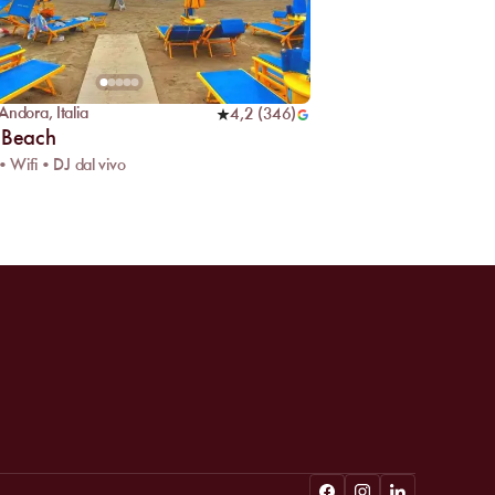
 Andora
,
Italia
4,2
(
346
)
 Beach
 • Wifi • DJ dal vivo