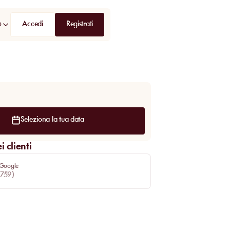
Accedi
Registrati
D
Seleziona la tua data
 clienti
 Google
759
)