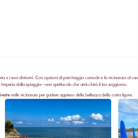
Si può privatizzare una spiaggia?
presentarti direttamente alla struttura.
Alcune strutture partner organizzano event
nostro team
per richiedere un preventivo. 
numero di ospiti, dalla data e dai servizi r
ia e i suoi dintorni. Con opzioni di parcheggio comode e la vicinanza al centr
u Imperia dalla spiaggia—uno spettacolo che arricchirà il tuo soggiorno.
ivate
nelle vicinanze per godere appieno della bellezza della costa ligure.