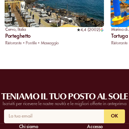
Cervo
,
Italia
Marina di
4,4
(
2002
)
Porteghetto
Tortuga
Ristorante • Pontile • Massaggio
Ristorante
TENIAMO IL TUO POSTO AL SOLE
Iscriviti per ricevere le nostre novità e le migliori offerte in anteprima
OK
Chi siamo
Accesso