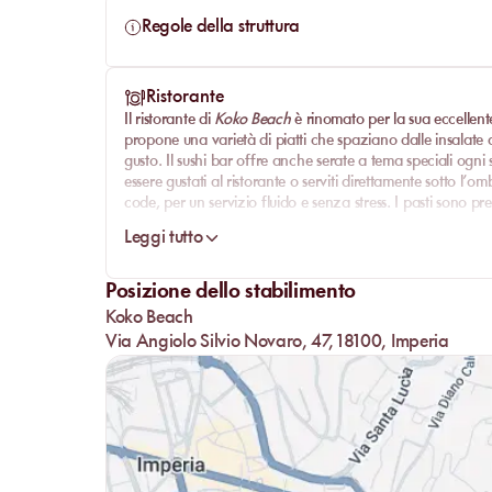
Regole della struttura
Ristorante
Il ristorante di
Koko Beach
è rinomato per la sua eccellen
propone una varietà di piatti che spaziano dalle insalate 
gusto. Il
sushi bar
offre anche
serate a tema speciali
ogni s
essere gustati al ristorante o serviti direttamente sotto l’o
code
, per un servizio fluido e senza stress. I pasti sono pr
un’esperienza culinaria autentica.
Leggi tutto
Gli aperitivi al tramonto, accompagnati da deliziose b
un tocco conviviale e festoso al tuo soggiorno. Il personal
Posizione dello stabilimento
impeccabile rendendo ogni pasto memorabile.
Koko Beach
Via Angiolo Silvio Novaro, 47, 18100, Imperia