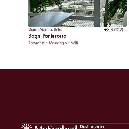
Diano Marina
,
Italia
3,8
(
102
)
Bagni Ponterosso
Ristorante • Massaggio • Wifi
Destinazioni