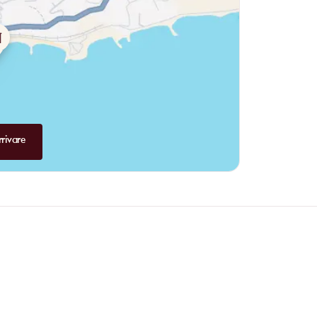
rivare
Perché privilegiare la prenotazion