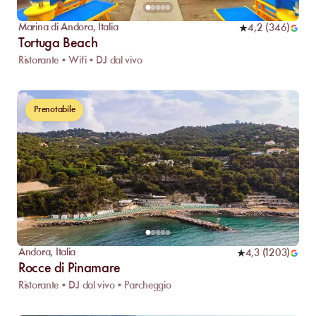
Marina di Andora
,
Italia
4,2
(
346
)
Tortuga Beach
Ristorante • Wifi • DJ dal vivo
Prenotabile
Andora
,
Italia
4,3
(
1203
)
Rocce di Pinamare
Ristorante • DJ dal vivo • Parcheggio