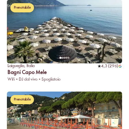
Prenotabile
Laigueglia
,
Italia
4,3
(
296
)
Bagni Capo Mele
Wifi • DJ dal vivo • Spogliatoio
Prenotabile