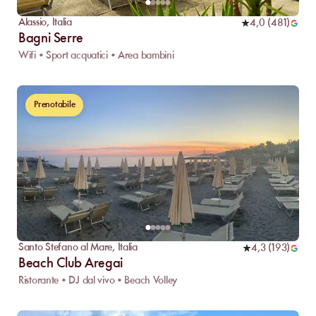
Alassio
,
Italia
4,0
(
481
)
Bagni Serre
Wifi • Sport acquatici • Area bambini
Prenotabile
Santo Stefano al Mare
,
Italia
4,3
(
193
)
Beach Club Aregai
Ristorante • DJ dal vivo • Beach Volley