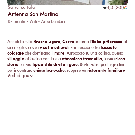
Sanremo
,
Italia
4,0
(
201
)
Antenna San Martino
Ristorante • Wifi • Area bambini
Annidato sulla
Riviera Ligure
,
Cervo
incarna l'
Italia pittoresca
al
suo meglio, dove i
vicoli medievali
si intrecciano tra
facciate
colorate
che dominano il
mare
. Arroccato su una collina, questo
villaggio
affascina con la sua
atmosfera tranquilla
, la sua
ricca
storia
e il suo
tipico stile di vita ligure
. Basta salire pochi gradini
per incontrare
chiese barocche
, scoprire un
ristorante familiare
Vedi di più
o godere di una
vista mozzafiato
sulla
Mediterraneo
. Lontano
dal
trambusto delle stazioni balneari sovraffollate
,
Cervo
attira i viaggiatori in cerca di
autenticità
,
paesaggi sublimi
e
momenti privilegiati
di
relax
.
Scopri le Migliori
Spiagge Private
di
Cervo
Iniziamo scoprendo insieme le migliori
spiagge private
di
Cervo
.
Sebbene la città sia rinomata per il suo
patrimonio storico
, vanta
anche
stabilimenti balneari di alta gamma
, perfetti per godere
del
sole
, del
Mare Mediterraneo
e dei piaceri della
Riviera