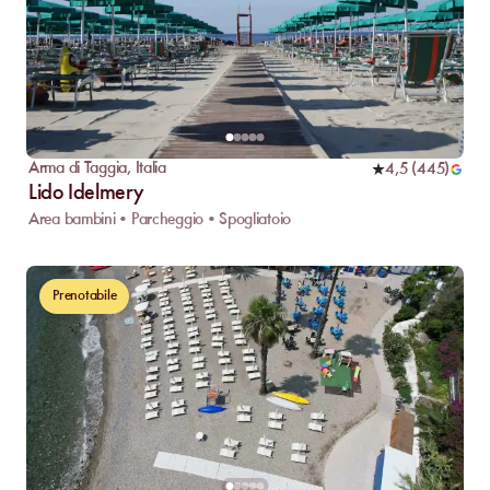
Arma di Taggia
,
Italia
4,5
(
445
)
Lido Idelmery
Area bambini • Parcheggio • Spogliatoio
Prenotabile