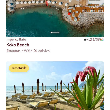
Imperia
,
Italia
4,2
(
759
)
Koko Beach
Ristorante • Wifi • DJ dal vivo
Prenotabile