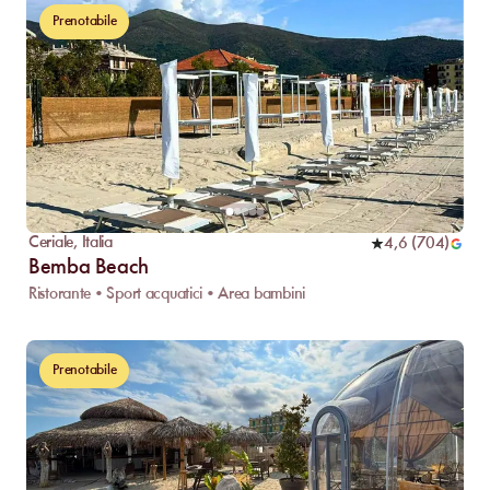
Prenotabile
Ceriale
,
Italia
4,6
(
704
)
Bemba Beach
Ristorante • Sport acquatici • Area bambini
Prenotabile