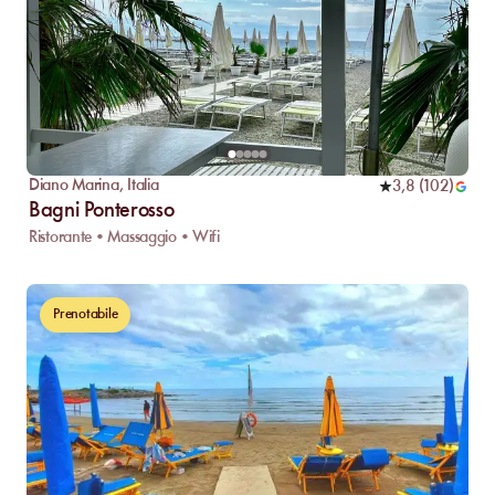
Diano Marina
,
Italia
3,8
(
102
)
Bagni Ponterosso
Ristorante • Massaggio • Wifi
Prenotabile