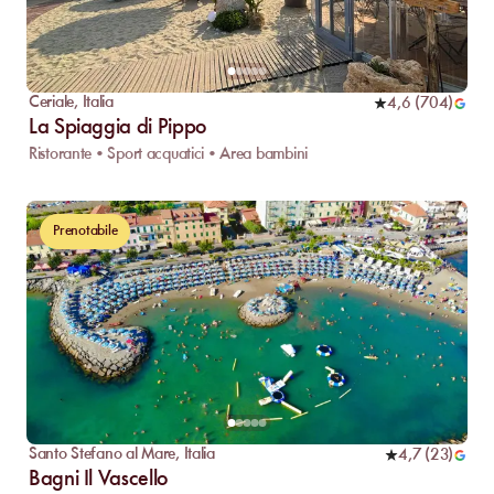
Ceriale
,
Italia
4,6
(
704
)
La Spiaggia di Pippo
Ristorante • Sport acquatici • Area bambini
Prenotabile
Santo Stefano al Mare
,
Italia
4,7
(
23
)
Bagni Il Vascello