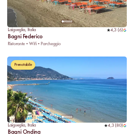
Laigueglia
,
Italia
4,3
(
6
)
Bagni Federico
Ristorante • Wifi • Parcheggio
Prenotabile
Laigueglia
,
Italia
4,3
(
80
)
Bagni Ondina