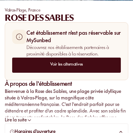
Valras-Plage
,
France
ROSE DES SABLES
Cet établissement n'est pas réservable sur
MySunbed
Découvrez nos établissements partenaires à
proximité disponibles à la réservation.
Voir les alternatives
À propos de l'établissement
Bienvenue à la
Rose des Sables
, une plage privée idyllique
située à
Valras-Plage
, sur la magnifique
côte
méditerranéenne
française. C'est l'endroit parfait pour se
détendre et profiter d'un cadre splendide. Avec son
sable fin
et ses
transats confortables
, la Rose des Sables offre une
Lire la suite
expérience unique et chaleureuse. Que vous soyez à la
recherche d'une journée de relaxation ou d'un moment de
Horaires d'ouverture