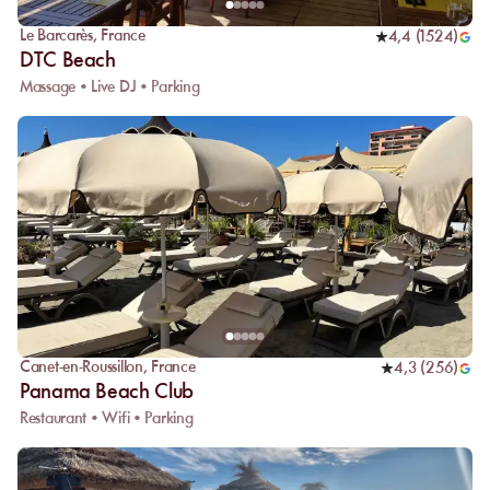
Le Barcarès
,
France
4,4
(
1524
)
DTC Beach
Massage • Live DJ • Parking
Canet-en-Roussillon
,
France
4,3
(
256
)
Panama Beach Club
Restaurant • Wifi • Parking