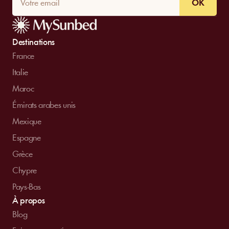
OK
Destinations
France
Italie
Maroc
Émirats arabes unis
Mexique
Espagne
Grèce
Chypre
Pays-Bas
À propos
Blog