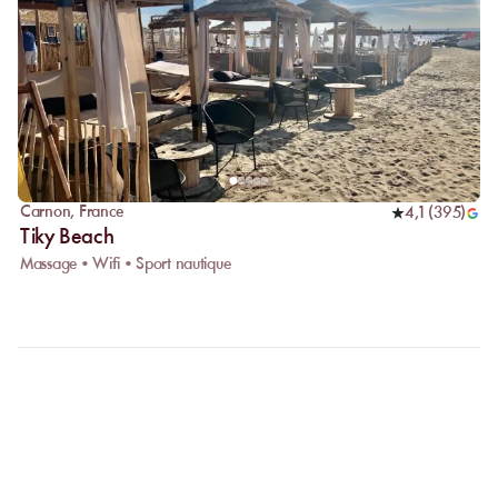
Carnon
,
France
4,1
(
395
)
Tiky Beach
Massage • Wifi • Sport nautique
FAQ