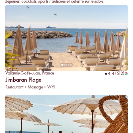
déjeuner, cocktails, sports nautiques et détente sur le sable.
Vallauris-Golfe-Juan
,
France
4,4
(
512
)
Jimbaran Plage
Restaurant • Massage • Wifi