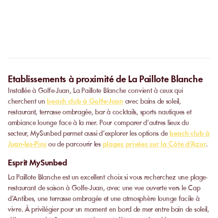
Peut-on privatiser un établissement ?
confirmation et pouvez vous présenter directement à
l’établissement.
Certain
s établissements
proposent des privatisations partielles ou
complètes.
Contactez-nous
pour plus d’informations.
Etablissements à proximité de La Paillote Blanche
Installée à Golfe-Juan, La Paillote Blanche convient à ceux qui
cherchent un
beach club à Golfe-Juan
avec bains de soleil,
restaurant, terrasse ombragée, bar à cocktails, sports nautiques et
ambiance lounge face à la mer. Pour comparer d’autres lieux du
secteur, MySunbed permet aussi d’explorer les options de
beach club à
Juan-les-Pins
ou de parcourir les
plages privées sur la Côte d’Azur
.
Esprit MySunbed
La Paillote Blanche est un excellent choix si vous recherchez une plage-
restaurant de saison à Golfe-Juan, avec une vue ouverte vers le Cap
d’Antibes, une terrasse ombragée et une atmosphère lounge facile à
vivre. À privilégier pour un moment en bord de mer entre bain de soleil,