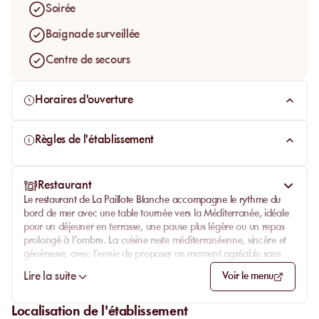
Soirée
Baignade surveillée
Centre de secours
Horaires d'ouverture
Règles de l'établissement
Restaurant
Le restaurant de
La Paillote Blanche
accompagne le rythme du
bord de mer avec une table tournée vers la Méditerranée, idéale
pour un déjeuner en terrasse, une pause plus légère ou un repas
prolongé à l’ombre. La cuisine reste méditerranéenne, sincère et
généreuse, avec l’envie de proposer un moment agréable sans
fioritures inutiles.
Lire la suite
Voir le menu
La carte met l’accent sur les produits de saison, les plats à
partager et les envies simples qui s’accordent si bien avec le sable,
Localisation de l'établissement
le soleil et la vue sur le Cap d’Antibes. On vient autant pour le