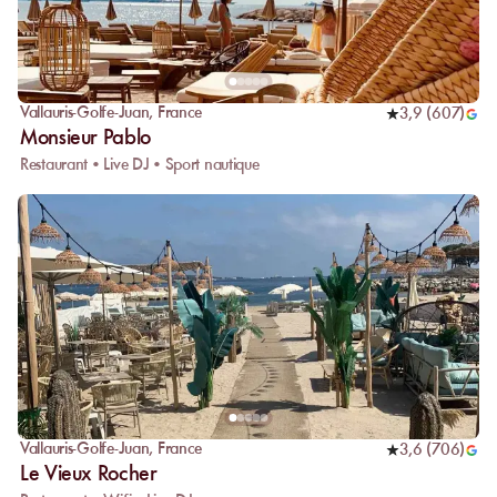
Vallauris-Golfe-Juan
,
France
3,9
(
607
)
Monsieur Pablo
Restaurant • Live DJ • Sport nautique
Vallauris-Golfe-Juan
,
France
3,6
(
706
)
Le Vieux Rocher