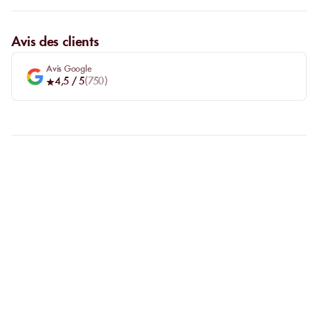
Avis des clients
Avis Google
4,5
/ 5
(
750
)
FAQ
CLARIFIONS VOS
QUESTIONS
Pourquoi privilégier la réservation en ligne ?