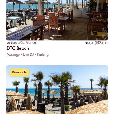
Le Barcarès
,
France
4,4
(
1524
)
DTC Beach
Massage • Live DJ • Parking
Réservable