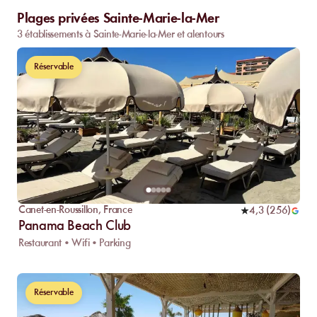
Plages privées Sainte-Marie-la-Mer
3 établissements à Sainte-Marie-la-Mer et alentours
Réservable
Canet-en-Roussillon
,
France
4,3
(
256
)
Panama Beach Club
Restaurant • Wifi • Parking
Réservable