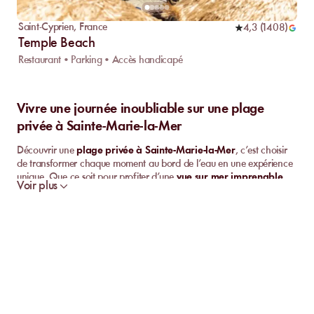
Saint-Cyprien
,
France
4,3
(
1408
)
Temple Beach
Restaurant • Parking • Accès handicapé
Vivre une journée inoubliable sur une plage
privée à Sainte-Marie-la-Mer
Découvrir une
plage privée à Sainte-Marie-la-Mer
, c’est choisir
de transformer chaque moment au bord de l’eau en une expérience
unique. Que ce soit pour profiter d’une
vue sur mer imprenable
,
Voir plus
savourer des instants de
détente les pieds dans le sable
ou
partager un repas convivial, ces lieux offrent tout ce que l’on attend
d’une escapade estivale. Les
restaurants de plage
séduisent par
leur atmosphère chaleureuse et décontractée, tandis que les
paillotes
invitent à la relaxation loin de l’agitation.
L’accès à ces plages privées garantit souvent un
service de qualité
et des équipements pensés pour votre confort. La
location de
transats et beds
permet de se reposer tranquillement sous le soleil
méditerranéen, avec selon les établissements, la présence d’un
bar à