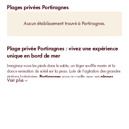
Plages privées Portiragnes
Aucun établissement trouvé à Portiragnes.
Plage privée Portiragnes : vivez une expérience
unique en bord de mer
Imaginez-vous les pieds dans le sable, un léger souffle marin et la
douce sensation du soleil sur la peau. Loin de l’agitation des grandes
stations balnéaires,
Portiragnes
vous accueille avec ses
plages
Voir plus
privées
où détente rime avec
convivialité
et moments inoubliables.
Ici, chaque détail est pensé pour permettre à chacun de profiter d’un
cadre naturel préservé
, tout en bénéficiant de services
personnalisés qui rendent le séjour encore plus agréable.
Profiter d’une
plage privée à Portiragnes
, ce n’est pas seulement
se prélasser sur des transats, c’est aussi succomber au charme
authentique d’une
paillote en front de mer
, savourer une
cuisine
maison
aux accents régionaux et vivre pleinement la Méditerranée.
Découvrez sans attendre pourquoi cette destination séduit autant les