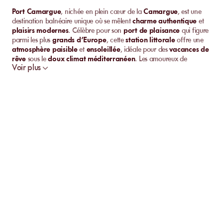
Port Camargue
, nichée en plein cœur de la
Camargue
, est une
destination balnéaire unique où se mêlent
charme authentique
et
plaisirs modernes
. Célèbre pour son
port de plaisance
qui figure
parmi les plus
grands d’Europe
, cette
station littorale
offre une
atmosphère paisible
et
ensoleillée
, idéale pour des
vacances de
rêve
sous le
doux climat méditerranéen
. Les amoureux de
Voir plus
grands espaces
y trouveront un
littoral sublime
, des
marinas
élégantes
et une
nature préservée
.
Port Camargue
séduit à la
fois les
amateurs de farniente
, les
passionnés d’aventures
nautiques
et les
adeptes de découvertes culturelles
.
Découvrez les meilleures plages privées de Port
Camargue
Commençons tout d’abord par découvrir ensemble le top des
meilleures
plages privées
à
Port Camargue
.
Yati Beach
Située près du célèbre
port de plaisance
,
Yati Beach
fait partie des
adresses incontournables
pour les
amateurs de détente
au bord