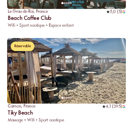
Le Grau-du-Roi
,
France
5,0
(
5
)
Beach Coffee Club
Wifi • Sport nautique • Espace enfant
Réservable
Carnon
,
France
4,1
(
395
)
Tiky Beach
Massage • Wifi • Sport nautique