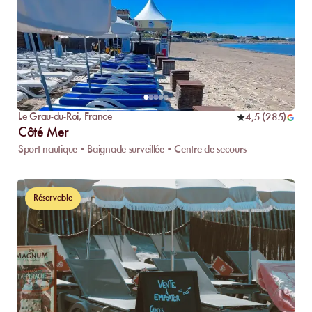
Le Grau-du-Roi
,
France
4,5
(
285
)
Côté Mer
Sport nautique • Baignade surveillée • Centre de secours
Réservable