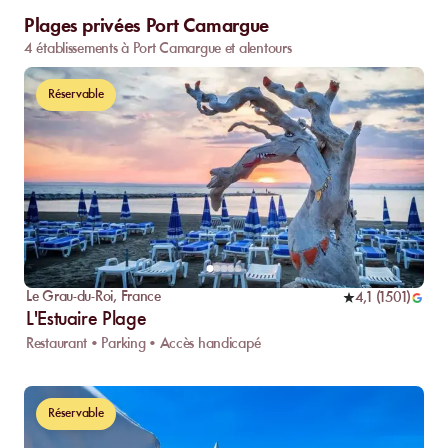
Plages privées Port Camargue
4 établissements à Port Camargue et alentours
Réservable
Le Grau-du-Roi
,
France
4,1
(
1501
)
L'Estuaire Plage
Restaurant • Parking • Accès handicapé
Réservable