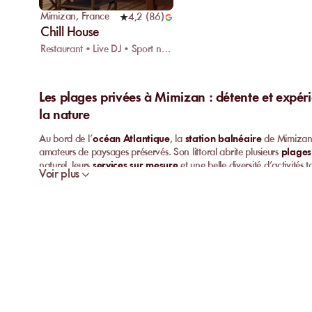
Mimizan
,
France
4,2
(
86
)
Chill House
Restaurant • Live DJ • Sport nautique
Les plages privées à Mimizan : détente et expér
la nature
Au bord de l’
océan Atlantique
, la
station balnéaire
de Mimizan 
amateurs de paysages préservés. Son littoral abrite plusieurs
plages
naturel, leurs
services sur mesure
et une belle diversité d’activités
Voir plus
oscille entre sérénité, animations et plaisirs culinaires en plein air.
Mimizan, la
réservation de matelas ou transats
simplifie chaque
atouts d’une plage privée à Mimizan, avec des conseils pratiques et t
Pourquoi choisir une plage privée à Mimizan ?
Séjourner sur une
plage privée à Mimizan
, c’est accéder à bien 
On profite d’une ambiance détendue, loin de la foule, avec des
esp
confortablement juste à côté de l’eau. La
réservation de transats
sereinement, sans stress ni perte de temps à chercher une place, sur