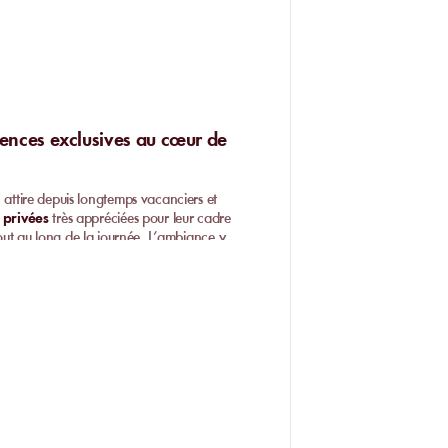
iences exclusives au cœur de
attire depuis longtemps vacanciers et
 privées
très appréciées pour leur cadre
 tout au long de la journée. L’ambiance y
 Pour profiter pleinement de ce que propose
 escapade. Voici un tour d’horizon des
outes les activités incontournables.
plus qu’un simple coin de sable équipé.
aces réservés
où s’allonger
ou matelas permet d’arriver
tout pendant la haute saison.