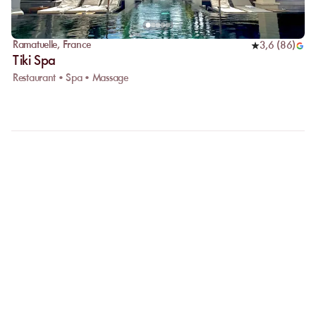
Ramatuelle
,
France
3,6
(
86
)
Tiki Spa
Restaurant • Spa • Massage
FAQ
CLARIFIONS VOS
QUESTIONS
Pourquoi privilégier la réservation en ligne ?