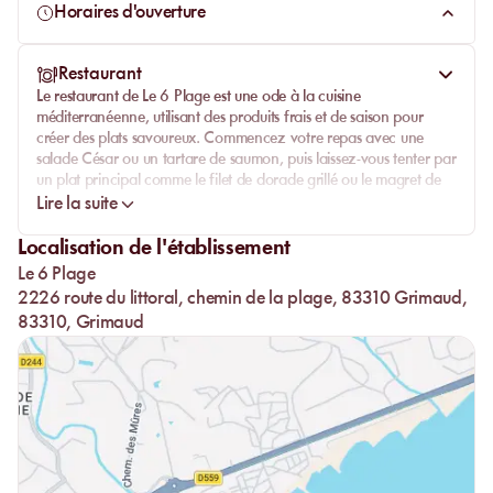
culinaire, Le 6 Plage est l'endroit idéal pour passer une
Horaires d'ouverture
journée mémorable au soleil.
Restaurant
Le restaurant de Le 6 Plage est une ode à la cuisine
méditerranéenne, utilisant des produits frais et de saison pour
créer des plats savoureux. Commencez votre repas avec une
salade César ou un tartare de saumon, puis laissez-vous tenter par
un plat principal comme le filet de dorade grillé ou le magret de
canard aux épices douces. Les desserts, comme la mousse au
Lire la suite
chocolat ou la tarte aux fraises, sont une conclusion parfaite à un
repas d'exception.
Localisation de l'établissement
Le 6 Plage
Le chef propose également des suggestions du jour, mettant en
valeur les produits locaux et les spécialités de la région, pour une
2226 route du littoral, chemin de la plage, 83310 Grimaud,
expérience gastronomique toujours renouvelée.
83310, Grimaud