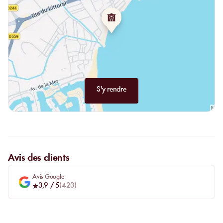
S'y rendre
Avis des clients
Avis Google
3,9
/ 5
(
423
)