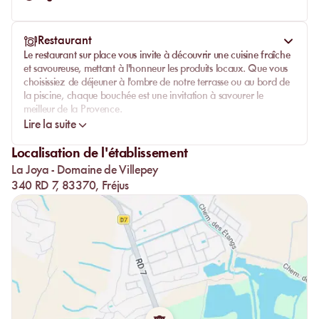
Restaurant
Le restaurant sur place vous invite à découvrir une cuisine fraîche
et savoureuse, mettant à l'honneur les produits locaux. Que vous
choisissiez de déjeuner à l'ombre de notre terrasse ou au bord de
la piscine, chaque bouchée est une invitation à savourer le
meilleur de la Provence.
Lire la suite
Notre carte variée propose une sélection de plats allant des
salades légères aux grillades savoureuses, en passant par des
Localisation de l'établissement
spécialités méditerranéennes. Laissez-vous séduire par notre
La Joya - Domaine de Villepey
cuisine authentique, parfaite pour accompagner votre journée de
détente.
340 RD 7, 83370, Fréjus