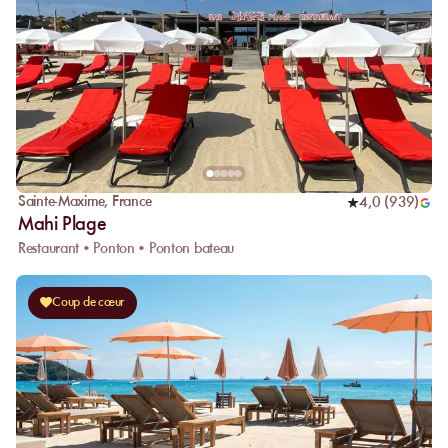
Sainte-Maxime
,
France
4,0
(
939
)
Mahi Plage
Restaurant • Ponton • Ponton bateau
Coup de cœur