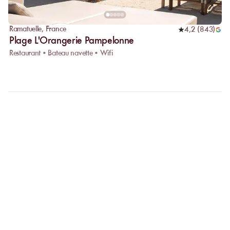
Ramatuelle
,
France
4,2
(
843
)
Plage L'Orangerie Pampelonne
Restaurant • Bateau navette • Wifi
FAQ
CLARIFIONS VOS
QUESTIONS
Pourquoi privilégier la réservation en ligne ?