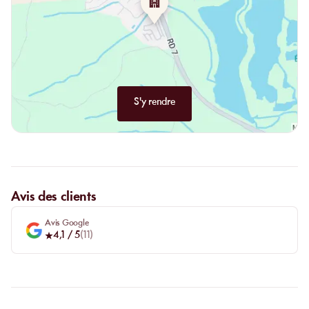
S'y rendre
Avis des clients
Avis Google
4,1
/ 5
(
11
)