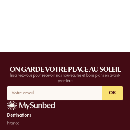
l’établissement.
Certain
s établissements
proposent des privatisations partielles ou
complètes.
Contactez-nous
pour plus d’informations.
ON GARDE VOTRE PLACE AU SOLEIL
Inscrivez-vous pour recevoir nos nouveautés et bons plans en avant-
première
OK
Destinations
France