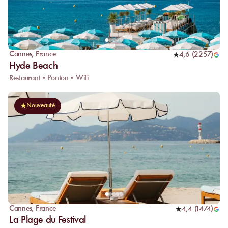
Cannes
,
France
4,6
(
2257
)
Hyde Beach
Restaurant • Ponton • Wifi
Nouveauté
Cannes
,
France
4,4
(
1474
)
La Plage du Festival