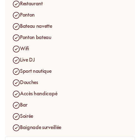
ponton ou prolonger le moment autour d’un déjeuner. En
Restaurant
plein cœur de Cannes, Palais Stéphanie Beach permet de
vivre la Croisette dans un format balnéaire complet, entre
Ponton
plage aménagée, service, restaurant et atmosphère Riviera.
Bateau navette
Ponton bateau
Wifi
Live DJ
Sport nautique
Douches
Accès handicapé
Bar
Soirée
Baignade surveillée