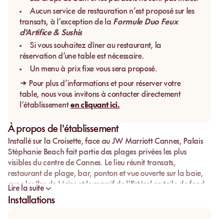
Aucun service de restauration n’est proposé sur les
transats, à l’exception de la
Formule Duo Feux
d'Artifice & Sushis
Si vous souhaitez dîner au restaurant, la
réservation d’une table est nécessaire.
Un menu à prix fixe vous sera proposé.
→ Pour plus d’informations et pour réserver votre
table, nous vous invitons à contacter directement
l’établissement
en cliquant ici.
À propos de l'établissement
Installé sur la Croisette, face au
JW Marriott Cannes
,
Palais
Stéphanie Beach
fait partie des plages privées les plus
visibles du centre de Cannes. Le lieu réunit transats,
restaurant de plage, bar, ponton et vue ouverte sur la baie,
avec les îles de Lérins et le massif de l’Estérel en toile de fond.
Lire la suite
La journée se construit autour d’un accès direct au sable :
Installations
s’installer face à la mer, profiter de la baignade, rejoindre le