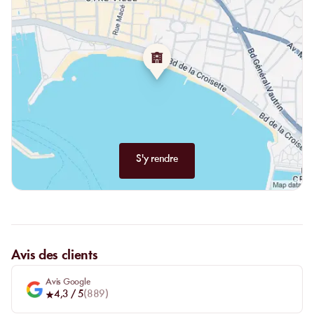
midi permettent de rester sur place sans changer de rythme :
transat le jour, table au déjeuner, puis moment plus lounge au
bord de l’eau.
S'y rendre
Avis des clients
Avis Google
4,3
/ 5
(
889
)