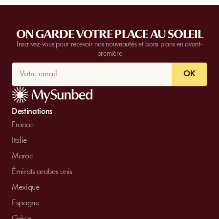
ON GARDE VOTRE PLACE AU SOLEIL
Inscrivez-vous pour recevoir nos nouveautés et bons plans en avant-
première
OK
Destinations
France
Italie
Maroc
Émirats arabes unis
Mexique
Espagne
Grèce