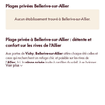
Plages privées Bellerive-sur-Allier
Aucun établissement trouvé à Bellerive-sur-Allier.
Plage privée à Bellerive-sur-Allier : détente et
confort sur les rives de l’Allier
Aux portes de
Vichy
,
Bellerive-sur-Allier
attire chaque été celles et
ceux qui recherchent un refuge chic et paisible sur les rives de
l’
Allier
. Ici, la
plage privée
invite à profiter du soleil, à se baigner
Voir plus
tranquillement ou à partager des moments de détente, loin de
l’agitation ambiante. L’ambiance conviviale s’allie à une offre
complète comprenant
hébergement
,
restaurant
,
activités
nautiques
et espaces aménagés. Ce cadre séduit aussi bien les
visiteurs en quête de repos que les amateurs d’expériences
aquatiques. Découvrez un lieu où
détente
, accessibilité et expérience
inédite vous attendent tout près de Vichy.
Pourquoi choisir une plage privée à Bellerive-sur-