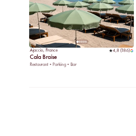
Ajaccio
,
France
4,8
(
186
)
Cala Braise
Restaurant • Parking • Bar
FAQ