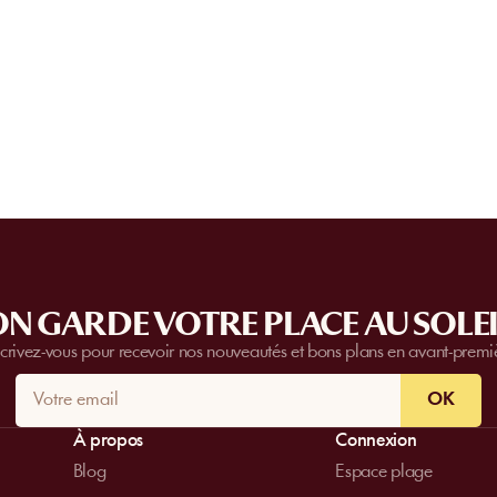
confirmation et pouvez vous présenter di
l’établissement.
Certain
s établissements
proposent des priv
complètes.
Contactez-nous
pour plus d’i
N GARDE VOTRE PLACE AU SOLEI
scrivez-vous pour recevoir nos nouveautés et bons plans en avant-premi
OK
À propos
Connexion
Blog
Espace plage