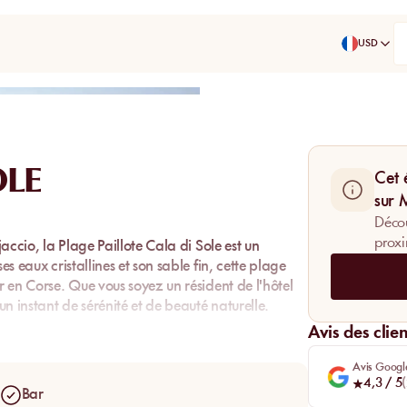
USD
Partager
OLE
Cet 
sur
Décou
proxi
jaccio, la
Plage Paillote Cala di Sole
est un
es eaux cristallines et son sable fin, cette plage
r en Corse. Que vous soyez un résident de l'hôtel
un instant de sérénité et de beauté naturelle.
Avis des clien
Avis Googl
4,3
/ 5
(
Bar