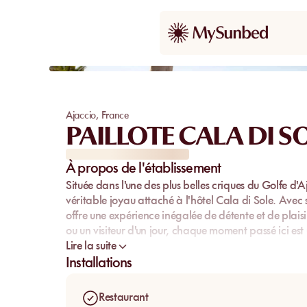
Ajaccio
,
France
PAILLOTE CALA DI S
À propos de l'établissement
Située dans l'une des plus belles criques du Golfe d'A
véritable joyau attaché à l'hôtel Cala di Sole. Avec s
offre une expérience inégalée de détente et de plaisi
ou un visiteur d'un jour, chaque moment passé ici est 
Lire la suite
Installations
Restaurant