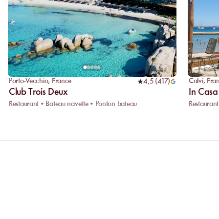
Porto-Vecchio
,
France
Calvi
,
Fra
4,5
(
417
)
Club Trois Deux
In Casa
Restaurant • Bateau navette • Ponton bateau
Restaurant
Pourquoi privilégier la réservation