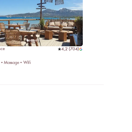
nce
4,2
(
704
)
 • Massage • Wifi
 en ligne ?