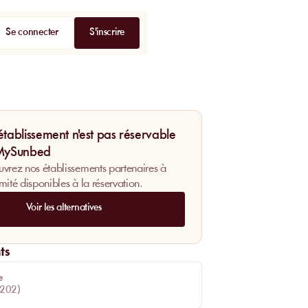
Se connecter
S'inscrire
établissement n'est pas réservable
 MySunbed
vrez nos établissements partenaires à
mité disponibles à la réservation.
Voir les alternatives
ts
e
202
)