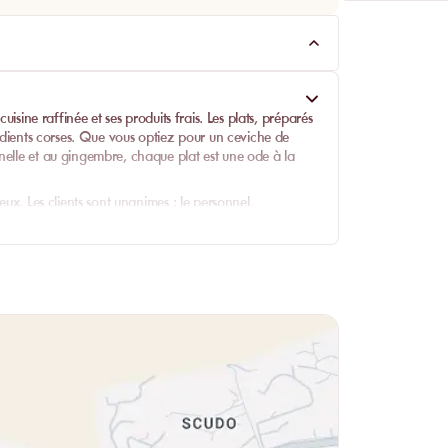
uisine raffinée et ses produits frais. Les plats, préparés
rédients corses. Que vous optiez pour un ceviche de
nelle et au gingembre, chaque plat est une ode à la
eux. Les clients sont unanimes : le personnel,
isite, assurant une expérience culinaire
 reflètent la qualité des plats et le cadre unique du lieu.
uche finale à un repas déjà parfait.