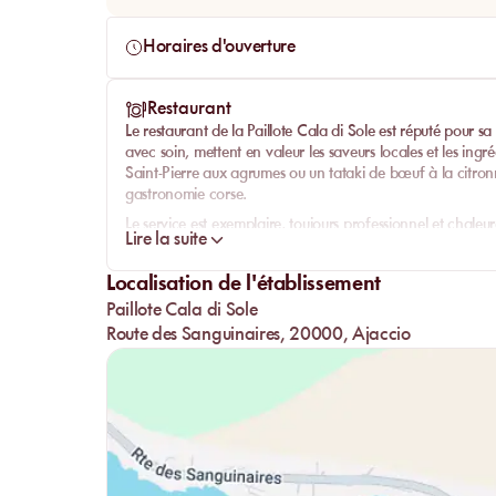
Horaires d'ouverture
Restaurant
Le restaurant de la
Paillote Cala di Sole
est réputé pour sa c
avec soin, mettent en valeur les saveurs locales et les ing
Saint-Pierre aux agrumes ou un tataki de bœuf à la citron
gastronomie corse.
Le service est exemplaire, toujours professionnel et chaleur
Lire la suite
notamment Samy, ajoute une touche personnelle à chaque v
exceptionnelle. Bien que les prix puissent sembler élevés, ils
Localisation de l'établissement
Un digestif à la myrthe est souvent offert, ajoutant une to
Paillote Cala di Sole
Route des Sanguinaires, 20000, Ajaccio