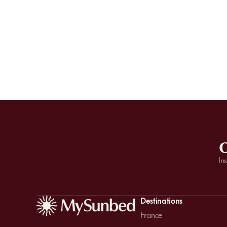
O
In
Destinations
France