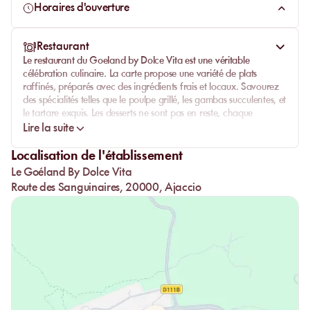
sublimé par une décoration de paillote de très bon goût,
Horaires d'ouverture
créant un environnement parfait pour se détendre et profiter
de la beauté de la Corse.
Restaurant
Le
restaurant
du Goeland by Dolce Vita est une véritable
célébration culinaire. La carte propose une variété de plats
raffinés, préparés avec des ingrédients frais et locaux. Savourez
des spécialités telles que le poulpe grillé, les gambas succulentes, et
le tartare exquis. Les
desserts
ne sont pas en reste, chaque
création étant aussi belle que délicieuse. Le service est impeccable,
Lire la suite
avec un personnel toujours prêt à satisfaire vos moindres désirs,
rendant chaque repas une expérience gastronomique
Localisation de l'établissement
exceptionnelle.
Le Goéland By Dolce Vita
Route des Sanguinaires, 20000, Ajaccio