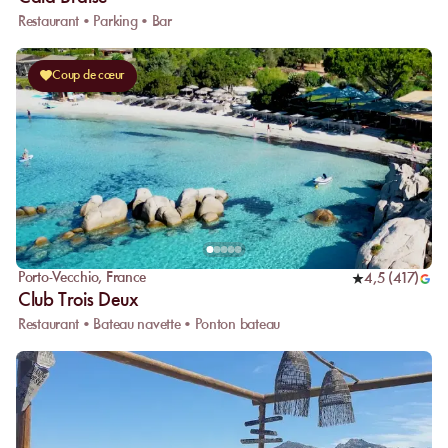
Restaurant • Parking • Bar
Coup de cœur
Porto-Vecchio
,
France
4,5
(
417
)
Club Trois Deux
Restaurant • Bateau navette • Ponton bateau