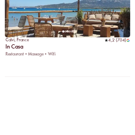
Calvi
,
France
4,2
(
704
)
In Casa
Restaurant • Massage • Wifi
FAQ
CLARIFIONS VOS
QUESTIONS