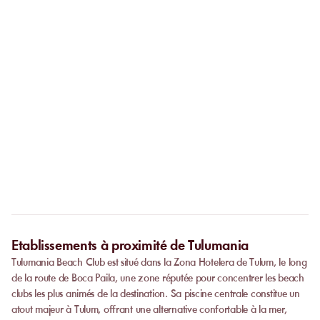
Oui. Dès que votre paiement est validé, vous recevez
immédiatement un e-mail de confirmation : votre réservation est
Et si j’ai un problème avant ou pendant ma
garantie et l
'établissement
est automatiquement informée.
visite ?
Notre équipe support est disponible 7j/7 pour vous
accompagner. En cas de question ou d’imprévu, vous pouvez
Dois-je arriver à une heure précise ?
nous contacter et nous vous aidons à trouver une solution
rapidement.
Pour une transparence totale, cette information est
systématiquement affichée sur le récapitulatif de votre
commande, juste avant l'étape du paiement.
Etablissements à proximité de Tulumania
Tulumania Beach Club est situé dans la Zona Hotelera de Tulum, le long
de la route de Boca Paila, une zone réputée pour concentrer les beach
clubs les plus animés de la destination. Sa piscine centrale constitue un
atout majeur à Tulum, offrant une alternative confortable à la mer,