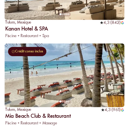
Tulum
,
Mexique
4,3
(
842
)
Kanan Hotel & SPA
Piscine • Restaurant • Spa
Crédit conso inclus
Tulum
,
Mexique
4,3
(
961
)
Mia Beach Club & Restaurant
Piscine • Restaurant • Massage