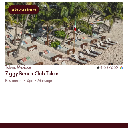
Le plus réservé
Tulum
,
Mexique
4,6
(
2662
)
Ziggy Beach Club Tulum
Restaurant • Spa • Massage