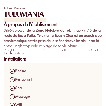
Tulum
,
Mexique
TULUMANIA
À propos de l'établissement
Situé au cœur de la
Zona Hotelera de Tulum
, au km 7.5 de la
route de Boca Paila,
Tulumania Beach Club
est un beach club
emblématique et très prisé de la scène festive locale. Installé
entre jungle tropicale et plage de sable blanc,
l’établissement incarne l’esthétique et l’énergie qui ont fait la
Lire la suite
réputation de Tulum à l’international.
Installations
Tulumania est conçu comme un lieu de vie de jour, mêlant
piscine, plage et espaces lounge, avec une programmation
Piscine
musicale continue. On y vient principalement pour vivre une
journée rythmée par la musique, les cocktails et l’ambiance
Restaurant
sociale propre aux beach clubs de la Riviera Maya.
Spa
Son emplacement stratégique, à proximité d’autres
Massage
établissements emblématiques de la zone, en fait un point de
passage central pour les voyageurs cherchant une
Wifi