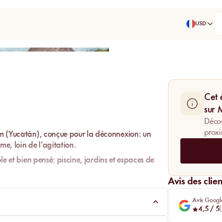
USD
Partager
Cet 
sur
Décou
proxi
m
(Yucatán), conçue pour la déconnexion: un
e, loin de l’agitation.
ple et bien pensé:
piscine
,
jardins
et espaces de
Avis des clien
èce d’identité
peut être demandé au
check-in
Avis Googl
4,5
/ 5
(