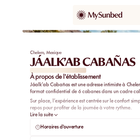
Chelem
,
Mexique
JÁALK’AB CABAÑAS
À propos de l'établissement
Jáalk’ab Cabañas
est une adresse intimiste à
Chele
format confidentiel de
6 cabanes
dans un cadre calm
Sur place, l’expérience est centrée sur le confort sim
repos pour profiter de la journée à votre rythme.
Lire la suite
Pour préserver le lieu, un
dépôt de garantie ou une pi
(restitué au départ si tout est conforme).
Horaires d'ouverture