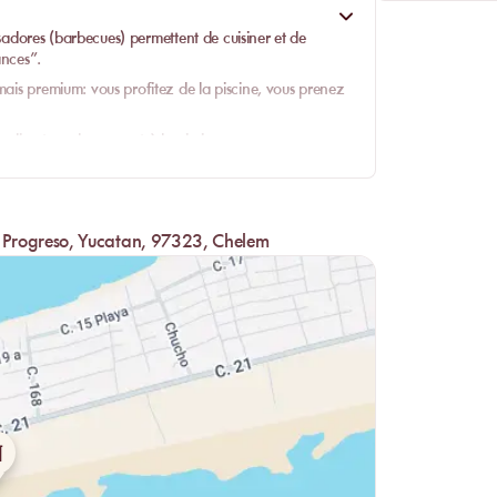
sadores (barbecues)
permettent de cuisiner et de
ances”.
mais premium: vous profitez de la piscine, vous prenez
 direct aux hamacs et à la piscine.
 Progreso, Yucatan, 97323, Chelem