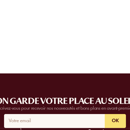
Notre équipe support est disponible 7j/7
accompagner. En cas de question ou d’i
Dois-je arriver à une heure précise
nous contacter et nous vous aidons à trou
rapidement.
Pour une transparence totale, cette inform
systématiquement affichée sur le récapitul
commande, juste avant l'étape du paiem
N GARDE VOTRE PLACE AU SOLEI
scrivez-vous pour recevoir nos nouveautés et bons plans en avant-premi
OK