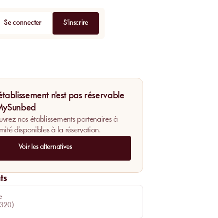
Se connecter
S'inscrire
établissement n'est pas réservable
 MySunbed
vrez nos établissements partenaires à
mité disponibles à la réservation.
Voir les alternatives
ts
e
320
)