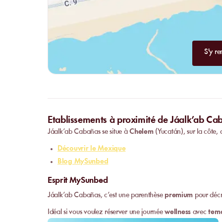
S'y re
Etablissements à proximité de Jáalk’ab Ca
Jáalk’ab Cabañas se situe à
Chelem
(Yucatán), sur la côte,
Découvrir le Mexique
Blog MySunbed
Esprit MySunbed
Jáalk’ab Cabañas, c’est une parenthèse
premium
pour déc
Idéal si vous voulez réserver une journée
wellness
avec
tem