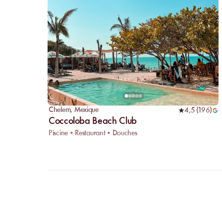
Chelem
,
Mexique
4,5
(
196
)
Coccoloba Beach Club
Piscine • Restaurant • Douches