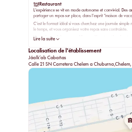
Restaurant
L’expérience se vit en mode
autonome
et convivial. Des
a
partager un repas sur place, dans l’esprit “maison de vac
C’est le format idéal si vous cherchez une journée simple 
le temps, et vous organisez votre repas sans contrainte.
Un cadre parfait pour un déjeuner décontracté, puis retour
Lire la suite
Localisation de l'établissement
Jáalk’ab Cabañas
Calle 21 SN Carretera Chelem a Chuburna,Chelem,