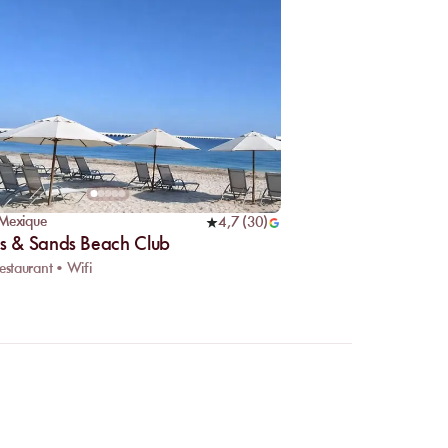
Mexique
4,7
(
30
)
ss & Sands Beach Club
Restaurant • Wifi