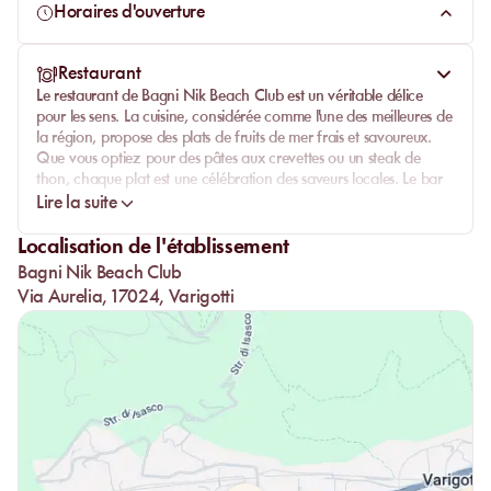
amateurs de plages exclusives.
Horaires d'ouverture
Restaurant
Le
restaurant de Bagni Nik Beach Club
est un véritable délice
pour les sens. La cuisine, considérée comme l'une des meilleures de
la région, propose des plats de fruits de mer frais et savoureux.
Que vous optiez pour des pâtes aux crevettes ou un steak de
thon, chaque plat est une célébration des saveurs locales. Le bar
offre également une sélection de boissons rafraîchissantes,
Lire la suite
parfaites pour un apéritif en bord de mer.
Localisation de l'établissement
Bagni Nik Beach Club
Via Aurelia, 17024, Varigotti