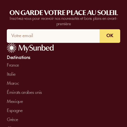
ON GARDE VOTRE PLACE AU SOLEIL
Inscrivez-vous pour recevoir nos nouveautés et bons plans en avant-
première
OK
Destinations
France
Italie
Maroc
Émirats arabes unis
Mexique
Espagne
Grèce