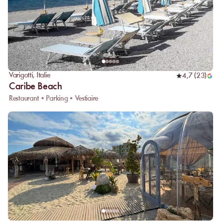
Varigotti
,
Italie
4,7
(
23
)
Caribe Beach
Restaurant • Parking • Vestiaire