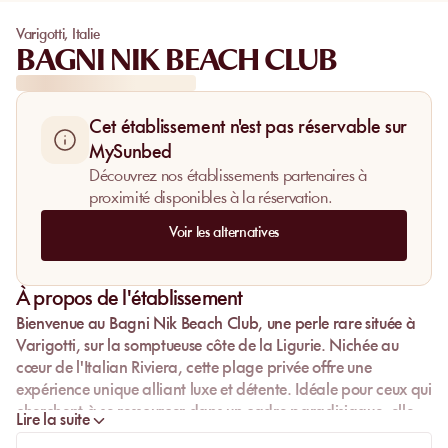
Varigotti
,
Italie
BAGNI NIK BEACH CLUB
Cet établissement n'est pas réservable sur
MySunbed
Découvrez nos établissements partenaires à
proximité disponibles à la réservation.
Voir les alternatives
À propos de l'établissement
Bienvenue au
Bagni Nik Beach Club
, une perle rare située à
Varigotti, sur la somptueuse côte de la Ligurie. Nichée au
cœur de l'Italian Riviera, cette plage privée offre une
expérience unique alliant luxe et détente. Idéale pour ceux qui
cherchent à se ressourcer dans un cadre paradisiaque, elle
Lire la suite
propose des services de qualité supérieure qui raviront les