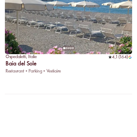
Ospedaletti
,
Italie
4,1
(
164
)
Baia del Sole
Restaurant • Parking • Vestiaire
FAQ
CLARIFIONS VOS