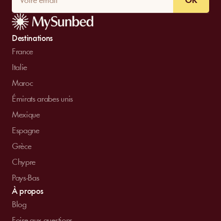
OK
Destinations
France
Italie
Maroc
Émirats arabes unis
Mexique
Espagne
Grèce
Chypre
Pays-Bas
À propos
Blog
Foire aux questions