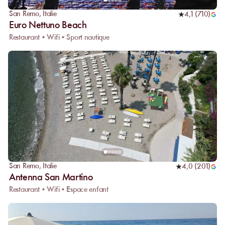
San Remo
,
Italie
4,1
(
710
)
Euro Nettuno Beach
Restaurant • Wifi • Sport nautique
San Remo
,
Italie
4,0
(
201
)
Antenna San Martino
Restaurant • Wifi • Espace enfant