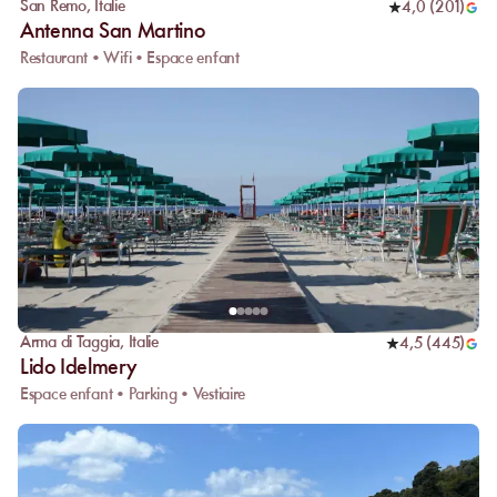
San Remo
,
Italie
4,0
(
201
)
Antenna San Martino
Restaurant • Wifi • Espace enfant
Arma di Taggia
,
Italie
4,5
(
445
)
Lido Idelmery
Espace enfant • Parking • Vestiaire