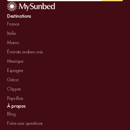
Destinations
France
Italie
Maroc
Émirats arabes unis
Mexique
Espagne
Grèce
Chypre
Pays-Bas
À propos
Blog
Foire aux questions