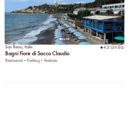
San Remo
,
Italie
4,2
(
263
)
Bagni Fiore di Sacco Claudio
Restaurant • Parking • Vestiaire
FAQ
CLARIFIONS VOS