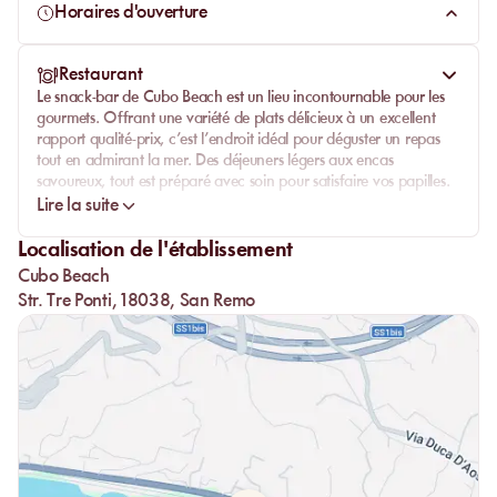
un déjeuner au bord de l’eau,
Cubo Beach
promet une
Horaires d'ouverture
expérience inoubliable.
Restaurant
Le snack-bar de
Cubo Beach
est un lieu incontournable pour les
gourmets. Offrant une variété de plats délicieux à un
excellent
rapport qualité-prix
, c’est l’endroit idéal pour déguster un repas
tout en admirant la mer. Des déjeuners légers aux encas
savoureux, tout est préparé avec soin pour satisfaire vos papilles.
L’accueil chaleureux et le service attentif ajoutent à l’attrait de cet
Lire la suite
espace convivial.
Localisation de l'établissement
Cubo Beach
Str. Tre Ponti, 18038, San Remo