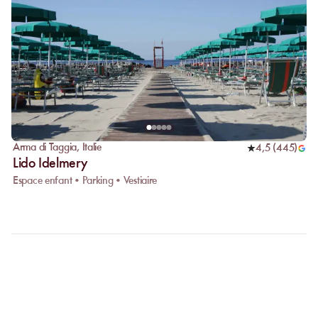
Arma di Taggia
,
Italie
4,5
(
445
)
Lido Idelmery
Espace enfant • Parking • Vestiaire
FAQ