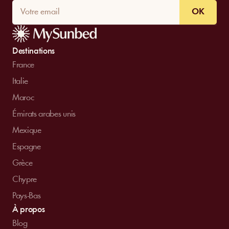
OK
Destinations
France
Italie
Maroc
Émirats arabes unis
Mexique
Espagne
Grèce
Chypre
Pays-Bas
À propos
Blog