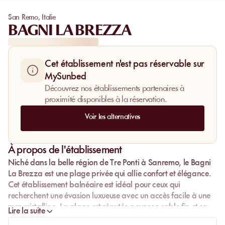
San Remo
,
Italie
BAGNI LA BREZZA
Cet établissement n'est pas réservable sur
MySunbed
Découvrez nos établissements partenaires à
proximité disponibles à la réservation.
Voir les alternatives
À propos de l'établissement
Niché dans la belle région de
Tre Ponti
à
Sanremo
, le
Bagni
La Brezza
est une plage privée qui allie confort et élégance.
Cet établissement balnéaire est idéal pour ceux qui
recherchent une
évasion luxueuse
avec un accès facile à une
mer cristalline
. La plage est réputée pour son
sable fin
et sa
Lire la suite
vue imprenable
sur la mer, offrant une expérience inoubliable