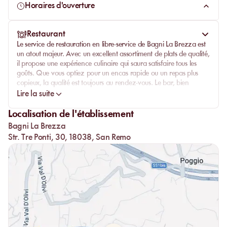
à ses visiteurs.
Horaires d'ouverture
Restaurant
Le service de
restauration en libre-service
de
Bagni La Brezza
est
un atout majeur. Avec un excellent assortiment de plats de qualité,
il propose une
expérience culinaire
qui saura satisfaire tous les
goûts. Que vous optiez pour un encas rapide ou un repas plus
copieux, la qualité est toujours au rendez-vous. Le bar, bien
achalandé, offre une variété de boissons rafraîchissantes pour
Lire la suite
accompagner votre journée à la plage.
Localisation de l'établissement
Le personnel du restaurant, toujours aimable et serviable,
Bagni La Brezza
contribue à faire de votre visite une expérience agréable et
mémorable. L'établissement est bien tenu, avec des installations
Str. Tre Ponti, 30, 18038, San Remo
toujours propres et ordonnées, garantissant ainsi le confort et la
satisfaction de tous les visiteurs.