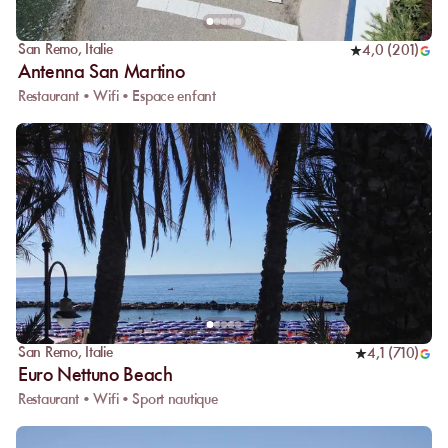
San Remo
,
Italie
4,0
(
201
)
Antenna San Martino
Restaurant • Wifi • Espace enfant
San Remo
,
Italie
4,1
(
710
)
Euro Nettuno Beach
Restaurant • Wifi • Sport nautique