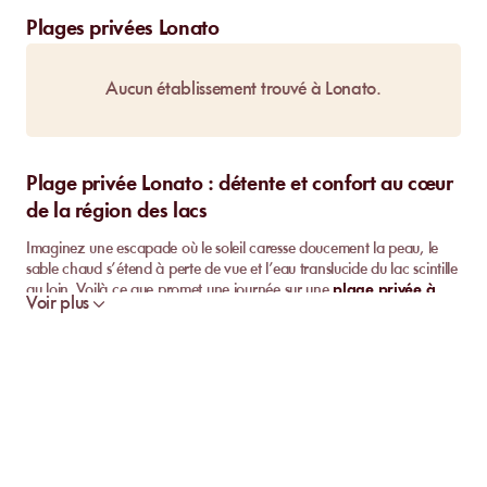
Plages privées Lonato
Aucun établissement trouvé à Lonato.
Plage privée Lonato : détente et confort au cœur
de la région des lacs
Imaginez une escapade où le soleil caresse doucement la peau, le
sable chaud s’étend à perte de vue et l’eau translucide du lac scintille
au loin. Voilà ce que promet une journée sur une
plage privée à
Voir plus
Lonato del Garda
. Pour celles et ceux qui aspirent à conjuguer
confort moderne
et
cadre naturel exceptionnel
, cette
destination dévoile de belles surprises entre plage, détente et
gastronomie locale.
Pourquoi choisir une plage privée à Lonato del
Garda ?