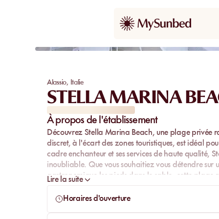
Alassio
,
Italie
STELLA MARINA BE
À propos de l'établissement
Découvrez Stella Marina Beach, une plage privée raff
discret, à l'écart des zones touristiques, est idéal p
cadre enchanteur et ses services de haute qualité,
St
inoubliable. Que vous souhaitiez vous détendre sur 
gastronomique les pieds dans le sable, cette plage r
Lire la suite
Horaires d'ouverture