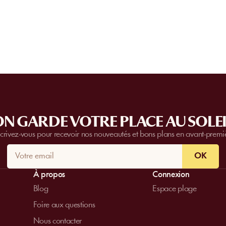
Certain
s établissements
proposent des priv
complètes.
Contactez-nous
pour plus d’i
N GARDE VOTRE PLACE AU SOLEI
scrivez-vous pour recevoir nos nouveautés et bons plans en avant-premi
OK
À propos
Connexion
Blog
Espace plage
Foire aux questions
Nous contacter