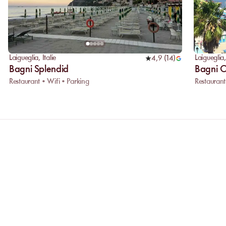
Laigueglia
,
Italie
Laigueglia
4,9
(
14
)
Bagni Splendid
Bagni 
Restaurant • Wifi • Parking
Restaurant
ONS
Pourquoi privilégier la réservation
Réserver en ligne vous permet de compare