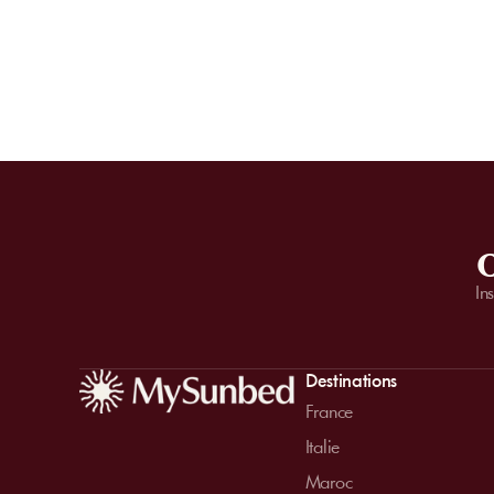
O
In
Destinations
France
Italie
Maroc