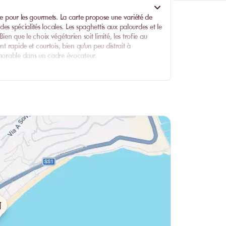
ce pour les gourmets. La carte propose une variété de
des spécialités locales.
Les spaghettis aux palourdes
et le
en que le choix végétarien soit limité, les trofie au
t rapide et courtois, bien qu'un peu distrait à
émorable dans un cadre évocateur.