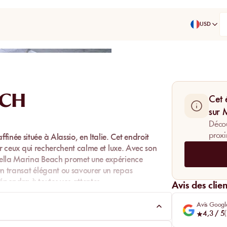
USD
Partager
ACH
Cet 
sur
Décou
proxi
inée située à Alassio, en Italie. Cet endroit
our ceux qui recherchent calme et luxe. Avec son
ella Marina Beach
promet une expérience
un transat élégant ou savourer un repas
épondra à toutes vos attentes.
Avis des clien
Avis Googl
4,3
/ 5
(