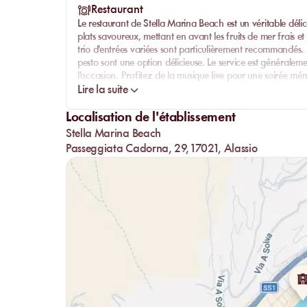
Restaurant
Le restaurant de Stella Marina Beach est un véritable déli
plats savoureux, mettant en avant les fruits de mer frais et 
trio d'entrées variées sont particulièrement recommandés. Bi
pesto sont une option délicieuse. Le service est généralemen
l'occasion. Profitez de la musique live pour une soirée m
Lire la suite
Localisation de l'établissement
Stella Marina Beach
Passeggiata Cadorna, 29, 17021, Alassio