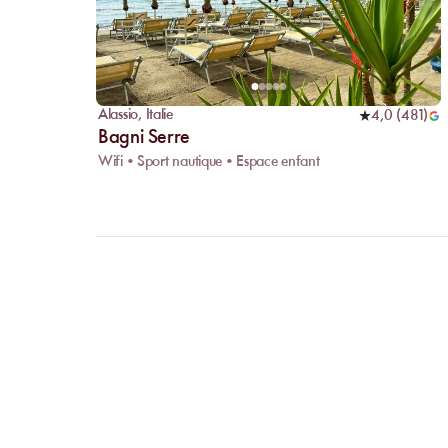
Alassio
,
Italie
4,0
(
481
)
Bagni Serre
Wifi • Sport nautique • Espace enfant
FAQ
CLARIFI