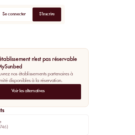
Se connecter
S'inscrire
établissement n'est pas réservable
 MySunbed
vrez nos établissements partenaires à
mité disponibles à la réservation.
Voir les alternatives
ts
e
746
)