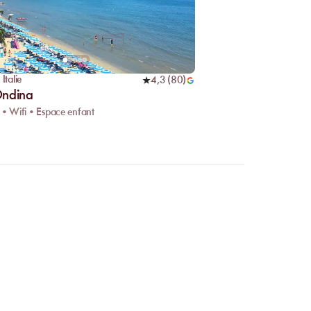
,
Italie
4,3
(
80
)
Ondina
 • Wifi • Espace enfant
 en ligne ?
r facilement les