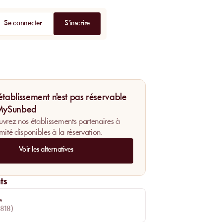
Se connecter
S'inscrire
établissement n'est pas réservable
 MySunbed
vrez nos établissements partenaires à
mité disponibles à la réservation.
Voir les alternatives
ts
e
818
)