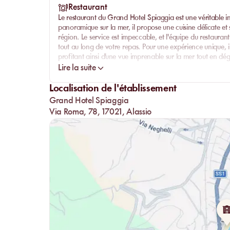
répondant à vos moindres besoins avec discrétion et 
Restaurant
impeccablement entretenues, offrent une vue imprena
Le restaurant du Grand Hotel Spiaggia est une véritable 
pleinement de la beauté naturelle environnante.
panoramique sur la mer, il propose une cuisine délicate et 
région. Le service est impeccable, et l'équipe du restaura
tout au long de votre repas. Pour une expérience unique, il 
profitant ainsi d'une vue imprenable sur la mer tout en dégu
Lire la suite
La carte du restaurant est variée et raffinée, offrant un lar
amateurs de vins seront également comblés par la sélectio
Localisation de l'établissement
chaque plat. Que ce soit pour un déjeuner léger ou un dîne
Grand Hotel Spiaggia
séduire par son cadre enchanteur et sa cuisine d'exception
Via Roma, 78, 17021, Alassio