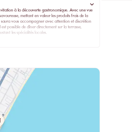
efficacité. Les chambres, spacieuses et
ble sur la mer, permettant aux hôtes de profiter
invitation à la découverte gastronomique. Avec une vue
savoureuse, mettant en valeur les produits frais de la
nt saura vous accompagner avec attention et discrétion
est possible de dîner directement sur la terrasse,
stant les spécialités locales.
ge choix de plats pour satisfaire tous les palais. Les
n de crus proposés, soigneusement choisis pour sublimer
r romantique au clair de lune, le restaurant saura vous
.