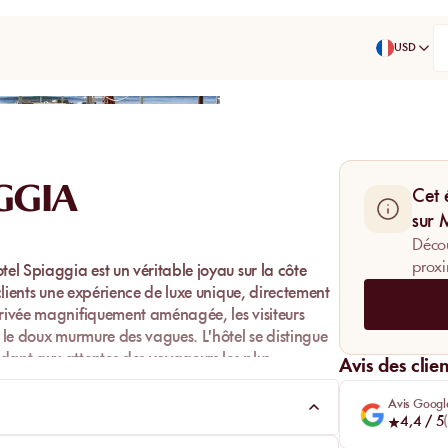
USD
Partager
GGIA
Cet 
sur
Décou
proxi
tel Spiaggia
est un véritable joyau sur la côte
 clients une expérience de luxe unique, directement
privée magnifiquement aménagée, les visiteurs
r le doux murmure des vagues. L'hôtel se distingue
dant aux attentes des voyageurs les plus
Avis des clien
Avis Googl
rsonnel sont au cœur de l'expérience du Grand
4,4
/ 5
(
ué à rendre votre séjour inoubliable, en