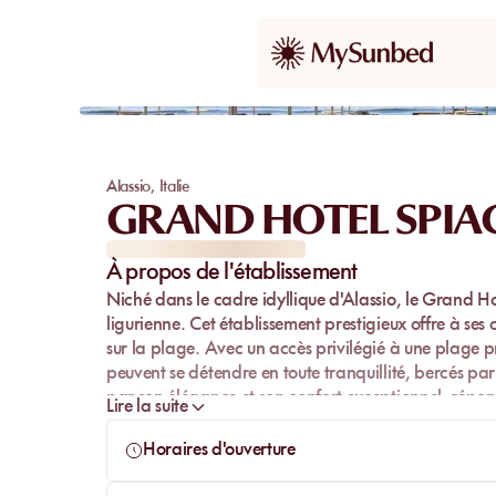
Alassio
,
Italie
GRAND HOTEL SPIA
À propos de l'établissement
Niché dans le cadre idyllique d'Alassio, le
Grand Ho
ligurienne. Cet établissement prestigieux offre à ses
sur la plage. Avec un accès privilégié à une plage 
peuvent se détendre en toute tranquillité, bercés pa
par son élégance et son confort exceptionnel, répon
Lire la suite
exigeants.
Horaires d'ouverture
Le
service impeccable
et l'accueil chaleureux du pe
Hotel Spiaggia. Chaque membre de l'équipe est dévo