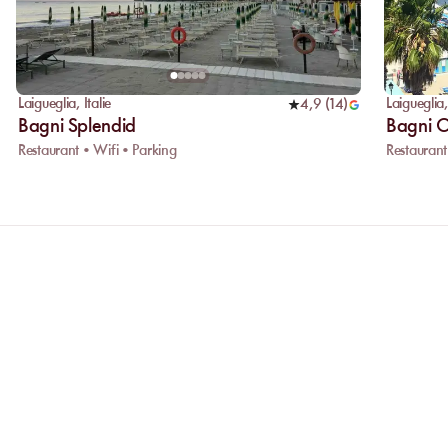
Laigueglia
,
Italie
Laigueglia
4,9
(
14
)
Bagni Splendid
Bagni 
Restaurant • Wifi • Parking
Restaurant
ONS
Pourquoi privilégier la réservation
Réserver en ligne vous permet de compare