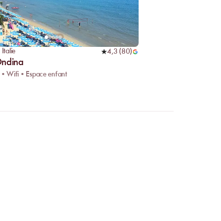
,
Italie
4,3
(
80
)
Ondina
 • Wifi • Espace enfant
 en ligne ?
r facilement les