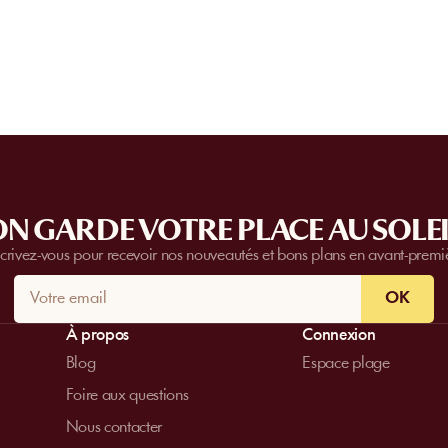
complètes.
Contactez-nous
pour plus d’i
N GARDE VOTRE PLACE AU SOLEI
scrivez-vous pour recevoir nos nouveautés et bons plans en avant-premi
OK
À propos
Connexion
Blog
Espace plage
Foire aux questions
Nous contacter