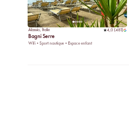
Alassio
,
Italie
4,0
(
481
)
Bagni Serre
Wifi • Sport nautique • Espace enfant
FAQ
CLARIFI
VOS