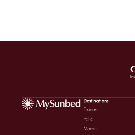
O
In
Destinations
France
Italie
Maroc