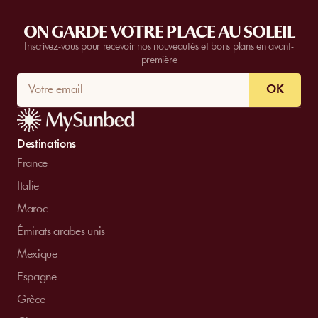
ON GARDE VOTRE PLACE AU SOLEIL
Inscrivez-vous pour recevoir nos nouveautés et bons plans en avant-
première
OK
Destinations
France
Italie
Maroc
Émirats arabes unis
Mexique
Espagne
Grèce