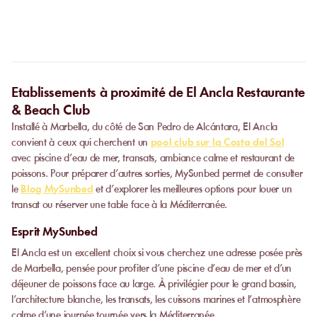
Certain
s établissements
proposent des privatisations partielles ou
complètes.
Contactez-nous
pour plus d’informations.
Etablissements à proximité de El Ancla Restaurante
& Beach Club
Installé à Marbella, du côté de San Pedro de Alcántara, El Ancla
convient à ceux qui cherchent un
pool club sur la Costa del Sol
avec piscine d’eau de mer, transats, ambiance calme et restaurant de
poissons. Pour préparer d’autres sorties, MySunbed permet de consulter
le
Blog MySunbed
et d’explorer les meilleures options pour louer un
transat ou réserver une table face à la Méditerranée.
Esprit MySunbed
El Ancla est un excellent choix si vous cherchez une adresse posée près
de Marbella, pensée pour profiter d’une piscine d’eau de mer et d’un
déjeuner de poissons face au large. À privilégier pour le grand bassin,
l’architecture blanche, les transats, les cuissons marines et l’atmosphère
calme d’une journée tournée vers la Méditerranée.