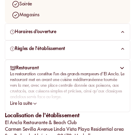
Soirée
Magasins
Horaires d'ouverture
Règles de l'établissement
Restaurant
La restauration constitue l’un des grands marqueurs d’
El Ancla
. Le
restaurant met en avant une cuisine méditerranéenne tournée
vers la mer, avec une place centrale donnée aux poissons, aux
crustacés, aux cuissons simples et précises, ainsi qu’aux classiques
andalous servis face au large.
Lire la suite
Les assiettes donnent le ton : bar en croûte de sel, fritures
andalouses, poulpe grillé, fruits de mer frais et riz aux fruits de
Localisation de l'établissement
mer. Le repas devient le pivot de la journée, avec ce plaisir très
El Ancla Restaurante & Beach Club
méditerranéen d’un déjeuner qui s’étire face à la mer avant de
retrouver la piscine pour poursuivre l’après-midi au soleil.
Carmen Sevilla Avenue Linda Vista Playa Residential area