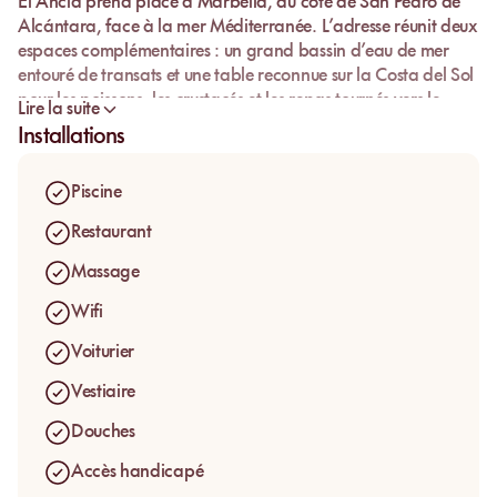
El Ancla
prend place à
Marbella
, du côté de
San Pedro de
Alcántara
, face à la mer Méditerranée. L’adresse réunit deux
espaces complémentaires : un grand bassin d’eau de mer
entouré de transats et une table reconnue sur la Costa del Sol
pour les poissons, les crustacés et les repas tournés vers le
Lire la suite
large.
Installations
Le lieu s’adresse aux voyageurs et aux locaux qui cherchent
une journée au soleil structurée autour d’une belle table
Piscine
marine et d’un confort aquatique soigné. Ici, le rythme reste
posé : baignade dans le bassin, repos face à la mer,
Restaurant
déjeuner de poissons et après-midi tranquille au bord de
Massage
l’eau.
Wifi
Voiturier
Vestiaire
Douches
Accès handicapé