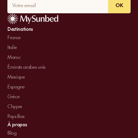
OK
Destinations
France
Italie
Maroc
Émirats arabes unis
Mexique
Espagne
Grèce
Chypre
Pays-Bas
À propos
Blog