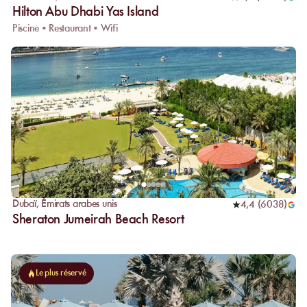
Hilton Abu Dhabi Yas Island
Piscine • Restaurant • Wifi
Dubaï
,
Émirats arabes unis
4,4
(
6038
)
Sheraton Jumeirah Beach Resort
Le plus réservé