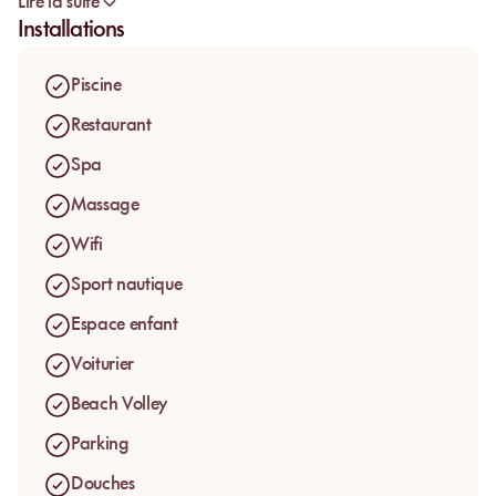
Lire la suite
l’élégance d’un
hôtel 5 étoiles
, où chaque instant se vit entre
Installations
plage privée
,
piscine à débordement
et
restaurant en bord
de mer
.
Piscine
Véritable
station balnéaire urbaine
, l’établissement offre une
expérience complète du lever au coucher du soleil : farniente,
Restaurant
gastronomie, bien-être et ambiance solaire. Entre
palmiers
,
Spa
sable fin et eaux cristallines, Le Meridien incarne le
luxe
discret
et la convivialité méditerranéenne dans un cadre chic
Massage
et intemporel.
Wifi
Sport nautique
Espace enfant
Voiturier
Beach Volley
Parking
Douches