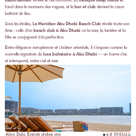
débordement
reflète le ciel nocturne. La
musique deep house
se
fond dans le murmure des vagues, et le
bar et club
devient le cœur
battant du lieu.
Sous les étoiles,
Le Meridien Abu Dhabi Beach Club
révèle toute son
âme : celle d’un
beach club à Abu Dhabi
où la mer, la lumière et la
fête se conjuguent à la perfection.
Entre élégance européenne et chaleur orientale, il s’impose comme la
nouvelle signature du
luxe balnéaire à Abu Dhabi
— un havre chic
et intemporel, entre ciel et mer.
Abou Dabi
,
Émirats arabes unis
4,8
(
19816
)