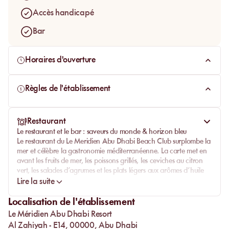
Accès handicapé
Bar
Horaires d'ouverture
Règles de l'établissement
Restaurant
Le restaurant et le bar : saveurs du monde & horizon bleu
Le
restaurant du Le Meridien Abu Dhabi Beach Club
surplombe la
mer et célèbre la gastronomie méditerranéenne. La carte met en
avant les
fruits de mer
, les
poissons grillés
, les
ceviches au citron
vert
, les salades d’agrumes et les plats légers aux arômes d’huile
d’olive.
Lire la suite
Chaque assiette célèbre la fraîcheur, la couleur et la lumière,
Localisation de l'établissement
servie face au
bord de mer
.
Le Méridien Abu Dhabi Resort
Le midi, on déjeune les pieds presque dans le sable ; le soir, les
Al Zahiyah - E14, 00000, Abu Dhabi
bougies s’allument, la
musique lounge
accompagne le
coucher de