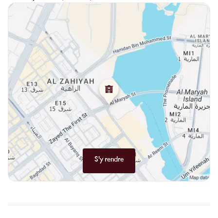
soleil
, et la
brise marine
enveloppe la terrasse.
Le
bar et club
complète l’expérience : spritz au fruit de la passion,
gin basilic, champagnes glacés, vins rosés de Provence.
L’ambiance se fait douce et chic, fidèle à la promesse du
luxe
discret
.
S'y rendre