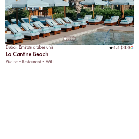
Dubaï
,
Émirats arabes unis
4,4
(
313
)
La Cantine Beach
Piscine • Restaurant • Wifi
FAQ
CLARIFIONS VOS
QUESTIONS