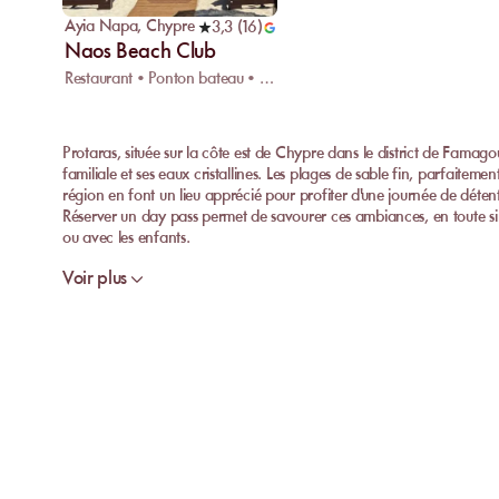
Ayia Napa
,
Chypre
3,3
(
16
)
Naos Beach Club
Restaurant • Ponton bateau • Massage
Protaras, située sur la côte est de Chypre dans le district de Fama
familiale et ses eaux cristallines. Les plages de sable fin, parfaiteme
région en font un lieu apprécié pour profiter d'une journée de déten
Réserver un day pass permet de savourer ces ambiances, en toute simp
ou avec les enfants.
Voir plus
Réserver une journée à Protaras
À Protaras, on vient profiter des transats ensoleillés, de la baignade
d'un déjeuner léger face à la mer. Les cocktails rafraîchissants et l
entre amis ou en famille. Même sans connaître à l’avance les offres p
structuré et calme, idéal pour ceux recherchant une alternative tranq
voisines.
Pourquoi passer par MySunbed ?