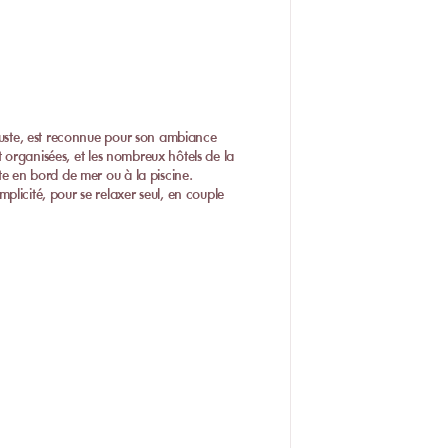
gouste, est reconnue pour son ambiance
nt organisées, et les nombreux hôtels de la
te en bord de mer ou à la piscine.
licité, pour se relaxer seul, en couple
 dans des piscines paisibles ou encore
es jeux de plage ponctuent les moments
récises, la localité offre un cadre
uille à l’animation des grandes villes