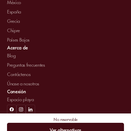
México
España
Grecia
Chipre
Países Bajos
Acerca de
Blog
Preguntas frecuentes
Contáctenos
Únase a nosotros
Conexión
Espacio playa
© MySunbed 2026 . Todos los derechos reservados.
No reservable
Condiciones de uso
Política de privacidad
Aviso legal
Ver alternativas