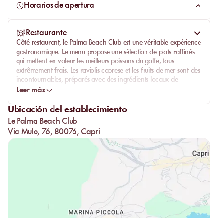
refinada con vistas al mar, el Palma Beach Club sabrá
Horarios de apertura
cumplir con todas sus expectativas.
Restaurante
Côté restaurant, le Palma Beach Club est une véritable expérience
gastronomique. Le menu propose une sélection de plats raffinés
qui mettent en valeur les meilleurs poissons du golfe, tous
extrêmement frais. Les raviolis caprese et les fruits de mer sont des
incontournables, préparés avec des ingrédients locaux de
première qualité. Chaque plat est un délice, servi avec une
Leer más
attention particulière au détail par un personnel professionnel et
chaleureux.
Ubicación del establecimiento
Le Palma Beach Club
Le restaurant offre également une carte de boissons bien pensée,
avec des cocktails exquis et une sélection de vins pour
Via Mulo, 76, 80076, Capri
accompagner parfaitement chaque repas. Que ce soit pour un
déjeuner léger ou un dîner somptueux, la qualité de la cuisine et
du service ne manquera pas de vous émerveiller.