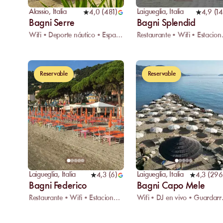
Alassio
,
Italia
Laigueglia
,
Italia
4,0
(
481
)
4,9
(
14
Bagni Serre
Bagni Splendid
Wifi • Deporte náutico • Espacio infantil
Restauran
Reservable
Reservable
Laigueglia
,
Italia
Laigueglia
,
Italia
4,3
(
6
)
4,3
(
296
Bagni Federico
Bagni Capo Mele
Restaurante • Wifi • Estacionamiento
Wifi • 