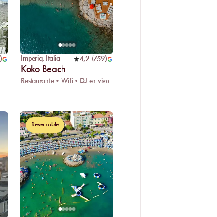
Imperia
,
Italia
)
4,2
(
759
)
Koko Beach
Restaurante • Wifi • DJ en vivo
Reservable