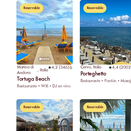
Reservable
Reservable
Marina di
Cervo
,
Italia
4,2
(
346
)
4,4
(
2002
,
Italia
Andora
Porteghetto
Tortuga Beach
Restaurante • Pontón • Masaj
Restaurante • Wifi • DJ en vivo
Reservable
Reservable