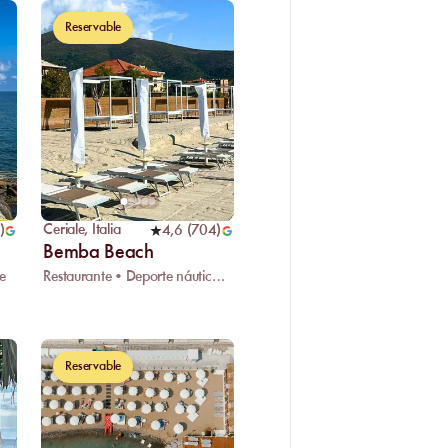
Reservable
Ceriale
,
Italia
)
4,6
(
704
)
Bemba Beach
e
Restaurante • Deporte náutico • Espacio infantil
Reservable