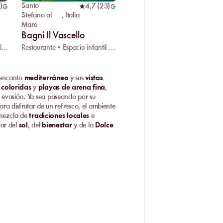
Santo
)
4,7
(
23
)
Stefano al
,
Italia
Mare
Bagni Il Vascello
Restaurante • DJ en vivo • Vóley playa
Restaurante • Espacio infantil • Estacionamiento
 encanto
mediterráneo
y sus
vistas
 coloridas
y
playas de arena fina
,
 evasión. Ya sea paseando por su
ra disfrutar de un refresco, el ambiente
 mezcla de
tradiciones locales
e
tar del
sol
, del
bienestar
y de la
Dolce
o
r valorados, donde
tarifa playa
bles momentos junto al mar.