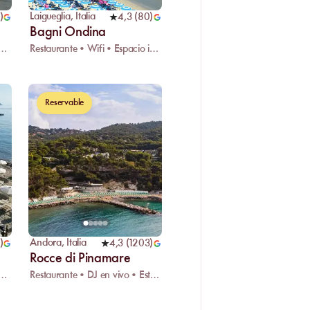
Laigueglia
,
Italia
)
4,3
(
80
)
Bagni Ondina
te • Wifi • Estacionamiento
Restaurante • Wifi • Espacio infantil
Reservable
Andora
,
Italia
)
4,3
(
1203
)
Rocce di Pinamare
DJ en vivo • Guardarropa
Restaurante • DJ en vivo • Estacionamiento