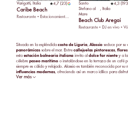
Varigotti
,
Italia
Santo
4,7
(
23
)
4,3
(
193
Stefano al
,
Italia
Caribe Beach
Mare
Restaurante • Estacionamiento • Guardarropa
Beach Club Aregai
Situada en la espléndida
costa de Liguria
,
Alassio
seduce por su
panorámicas
sobre el mar. Entre
callejuelas pintorescas
,
flores
esta
estación balnearia italiana
invita al
dolce far niente
y a la
célebre
paseo marítimo
o instalándose en la terraza de un café pa
siempre es cálido y relajado. Alassio es también reconocida por su
influencias modernas
, ofreciendo así un marco idílico para disfru
Ver más
Vita italiana
.
Descubre las mejores playas privadas de Alassi
Para comenzar, vamos a explorar juntos los establecimientos mejo
privada
y
confort de alta gama
se unen para ofrecerte inolvida
Bagni Lido