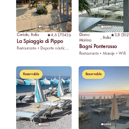
Ceriale
,
Italia
Diano
4,6
(
704
)
3,8
(
102
,
Italia
Marina
La Spiaggia di Pippo
Bagni Ponterosso
Restaurante • Deporte náutico • Espacio infantil
Restaurante • Masaje • Wifi
Reservable
Reservable